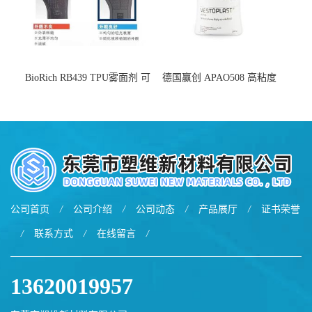
BioRich RB439 TPU雾面剂 可
德国赢创 APAO508 高粘度
用于鞋材 雾面哑光 提高耐磨
软化点范围广 可用于制作热
耐刮 加工性好
熔胶
公司首页
/
公司介绍
/
公司动态
/
产品展厅
/
证书荣誉
/
联系方式
/
在线留言
/
13620019957