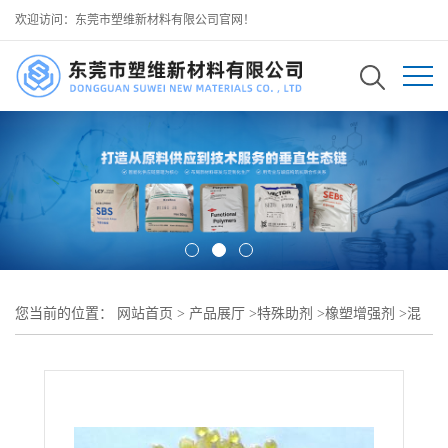
欢迎访问：东莞市塑维新材料有限公司官网！
您当前的位置：
网站首页
>
产品展厅
>
特殊助剂
>
橡塑增强剂
>
混
炼橡胶增强增韧剂 SW-90 提升胶料结合强度 改善分散均匀性 可用
于各类橡胶混炼原料成型坯料