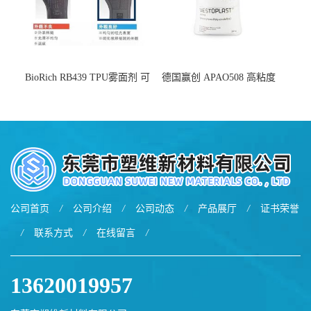
BioRich RB439 TPU雾面剂 可
德国赢创 APAO508 高粘度
用于鞋材 雾面哑光 提高耐磨
软化点范围广 可用于制作热
耐刮 加工性好
熔胶
公司首页
/
公司介绍
/
公司动态
/
产品展厅
/
证书荣誉
/
联系方式
/
在线留言
/
13620019957