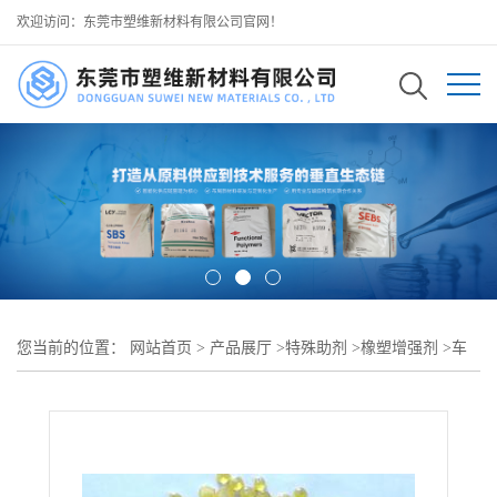
欢迎访问：东莞市塑维新材料有限公司官网！
您当前的位置：
网站首页
>
产品展厅
>
特殊助剂
>
橡塑增强剂
>
车
库防水卷材增强剂 SW-90 提升基层贴合度 增强抗渗性能 可用于地
下车库顶板防水卷材