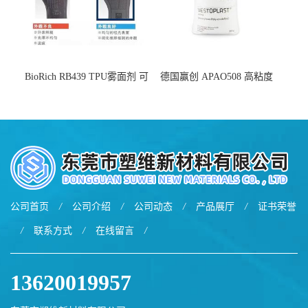
BioRich RB439 TPU雾面剂 可
德国赢创 APAO508 高粘度
用于鞋材 雾面哑光 提高耐磨
软化点范围广 可用于制作热
耐刮 加工性好
熔胶
公司首页
/
公司介绍
/
公司动态
/
产品展厅
/
证书荣誉
/
联系方式
/
在线留言
/
13620019957