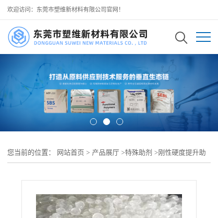
欢迎访问：东莞市塑维新材料有限公司官网！
您当前的位置：
网站首页
>
产品展厅
>
特殊助剂
>
刚性硬度提升助
剂
>
SW-101 硬度刚性助剂 适配 EPDM 三元乙丙橡胶基材 搭配多类
树脂协同改性加工 提升橡胶整体硬度 强化户外耐磨抗刮性能 优化橡
塑成型挺度 可用于户外耐候橡胶制品