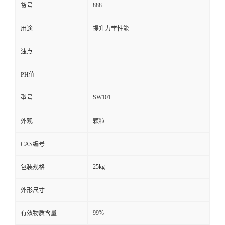
888
货号
用途
提升力学性能
浊点
PH值
SW101
型号
外观
颗粒
CAS编号
25kg
包装规格
外形尺寸
99%
有效物质含量