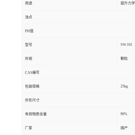
用途
提升力学
浊点
PH值
SW-101
型号
外观
颗粒
CAS编号
25kg
包装规格
外形尺寸
99%
有效物质含量
厂家
国产