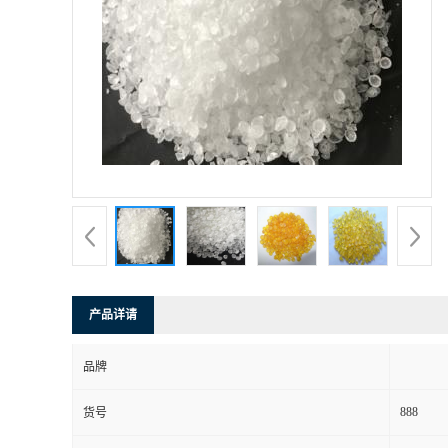
产品详请
品牌
888
货号