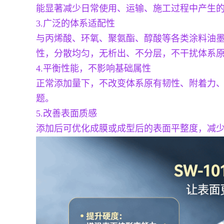
能显著减少日常使用、运输、施工过程中产生
3.广泛的体系适配性
与丙烯酸、环氧、聚氨酯、醇酸等各类涂料油墨树
性，分散均匀，无析出、不分层，不干扰体系
4.平衡性能，不影响基础属性
正常添加量下，不改变体系原有韧性、附着力
题。
5.改善表面质感
添加后可优化成膜或成型后的表面平整度，减