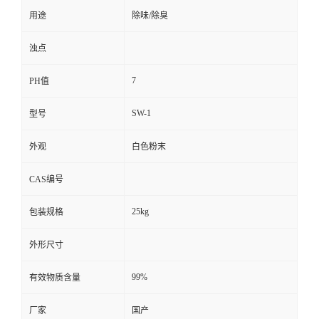
用途
除味/除臭
浊点
7
PH值
SW-1
型号
外观
白色粉末
CAS编号
25kg
包装规格
外形尺寸
99%
有效物质含量
厂家
国产