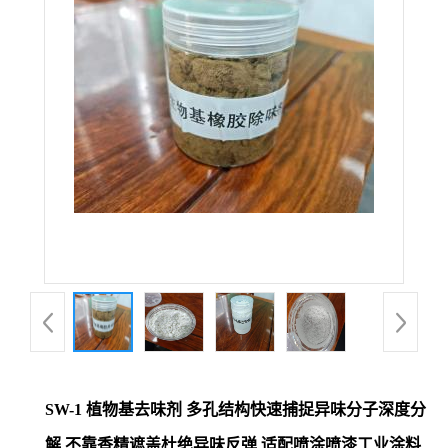
SW-1 植物基去味剂 多孔结构快速捕捉异味分子深度分
解 不靠香精遮盖杜绝异味反弹 适配喷涂喷漆工业涂料