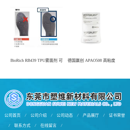
增韧
BioRich RB439 TPU雾面剂 可
德国赢创 APAO508 高粘度
用于鞋材 雾面哑光 提高耐磨
软化点范围广 可用于制作热
耐刮 加工性好
熔胶
公司首页
/
公司介绍
/
公司动态
/
产品展厅
/
证书荣誉
/
联系方式
/
在线留言
/