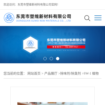
欢迎访问：东莞市塑维新材料有限公司官网！
您当前的位置：
网站首页
>
产品展厅
>
除味剂/除臭剂
>
SW-1 植物
基去味剂 多孔结构快速捕捉异味分子深度分解 不靠香精遮盖杜绝异
味反弹 适配喷涂喷漆工业涂料体系除味改性