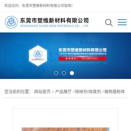
欢迎访问：东莞市塑维新材料有限公司官网！
您当前的位置：
网站首页
>
产品展厅
>
除味剂/除臭剂
>
植物基粉体
去味剂 SW-1 在再生胶体系中分散均匀相容性佳 提升回料利用价值
不影响加工性能 可用于再生丁基橡胶 屋面工程防水卷材生产除味