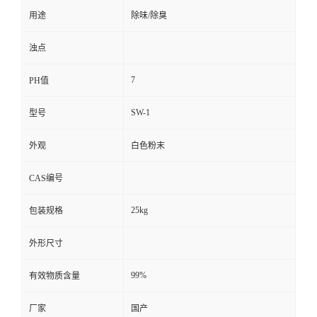
用途
除味/除臭
浊点
7
PH值
SW-1
型号
外观
白色粉末
CAS编号
25kg
包装规格
外形尺寸
99%
有效物质含量
厂家
国产