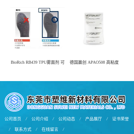
增韧
BioRich RB439 TPU雾面剂 可
德国赢创 APAO508 高粘度
用于鞋材 雾面哑光 提高耐磨
软化点范围广 可用于制作热
耐刮 加工性好
熔胶
公司首页
/
公司介绍
/
公司动态
/
产品展厅
/
证书荣誉
/
联系方式
/
在线留言
/