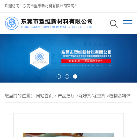
欢迎访问：东莞市塑维新材料有限公司官网！
您当前的位置：
网站首页
>
产品展厅
>
除味剂/除臭剂
>
植物基粉体
去味剂 SW-1 与增粘树脂相容性影响初持粘性 长效祛味不迁移不改
变胶层性能 可用于 C5 脂肪族石油树脂 包装用压敏胶带胶层除味