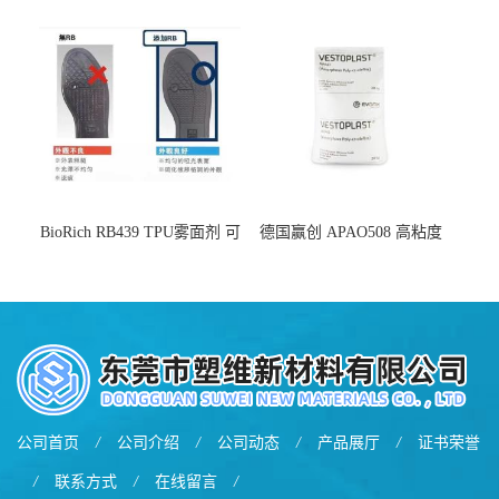
增韧
BioRich RB439 TPU雾面剂 可
德国赢创 APAO508 高粘度
用于鞋材 雾面哑光 提高耐磨
软化点范围广 可用于制作热
耐刮 加工性好
熔胶
公司首页
/
公司介绍
/
公司动态
/
产品展厅
/
证书荣誉
/
联系方式
/
在线留言
/