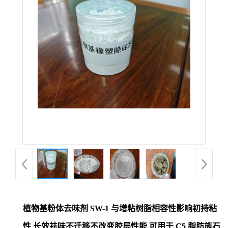
植物基粉体去味剂 SW-1 与增粘树脂相容性影响初持粘
性 长效祛味不迁移不改变胶层性能 可用于 C5 脂肪族石