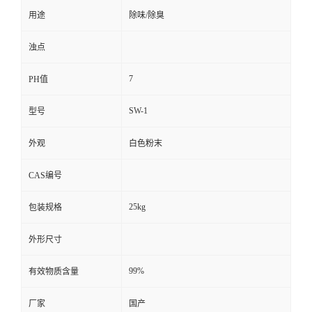
用途
除味/除臭
浊点
7
PH值
SW-1
型号
外观
白色粉末
CAS编号
25kg
包装规格
外形尺寸
99%
有效物质含量
厂家
国产