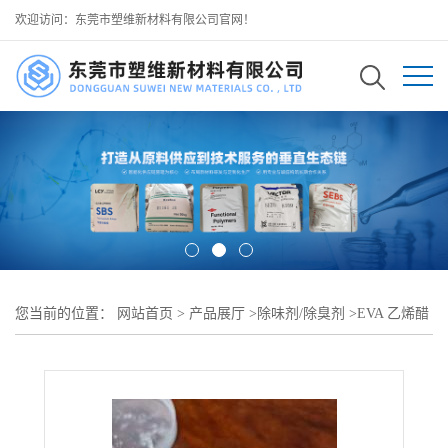
欢迎访问：东莞市塑维新材料有限公司官网！
您当前的位置：
网站首页
>
产品展厅
>
除味剂/除臭剂
>
EVA 乙烯醋
酸乙烯酯 工具箱缓冲包装内衬发泡祛味 SW-1 植物基粉体祛味剂 有
效降低发泡助剂与单体残留异味 不影响泡孔均匀度与缓冲减震性能
模压工艺易添加分散均匀