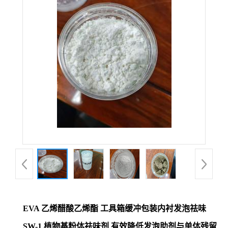
EVA 乙烯醋酸乙烯酯 工具箱缓冲包装内衬发泡祛味
SW-1 植物基粉体祛味剂 有效降低发泡助剂与单体残留