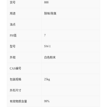
888
货号
用途
除味/除臭
浊点
7
PH值
SW-1
型号
外观
白色粉末
CAS编号
25kg
包装规格
外形尺寸
99%
有效物质含量