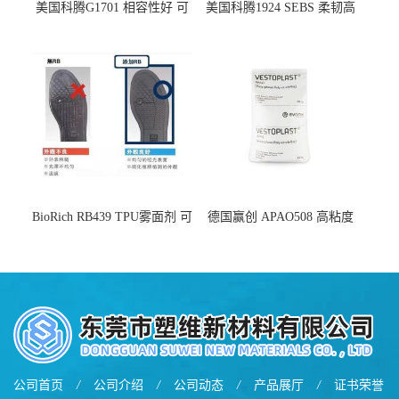
美国科腾G1701 相容性好 可
美国科腾1924 SEBS 柔韧高
用于化妆品增稠
弹 相容性好 可用于塑料改性
增韧
BioRich RB439 TPU雾面剂 可
德国赢创 APAO508 高粘度
用于鞋材 雾面哑光 提高耐磨
软化点范围广 可用于制作热
耐刮 加工性好
熔胶
公司首页
/
公司介绍
/
公司动态
/
产品展厅
/
证书荣誉