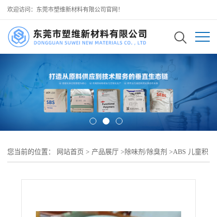
欢迎访问：东莞市塑维新材料有限公司官网！
您当前的位置：
网站首页
>
产品展厅
>
除味剂/除臭剂
>
ABS 儿童积
木玩具注塑遮味 SW-1 植物基粉体遮味剂 儿童接触级安全配方无有
害物质 温和遮蔽 ABS 残留单体刺激异味 不影响玩具色泽与耐冲击
性能