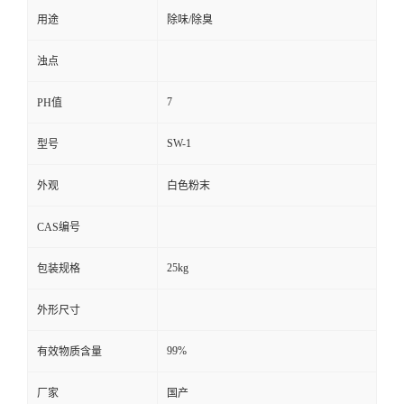
用途
除味/除臭
浊点
7
PH值
SW-1
型号
外观
白色粉末
CAS编号
25kg
包装规格
外形尺寸
99%
有效物质含量
厂家
国产