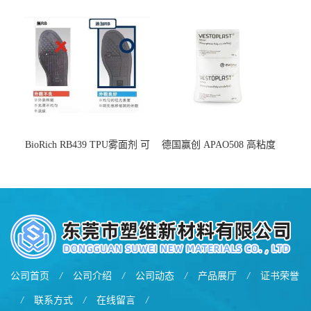
增韧
BioRich RB439 TPU雾面剂 可
德国赢创 APAO508 高粘度
用于鞋材 雾面哑光 提高耐磨
软化点范围广 可用于制作热
耐刮 加工性好
熔胶
公司首页
/
公司介绍
/
公司动态
/
产品展厅
/
证书荣誉
/
联系方式
/
在线留言
/