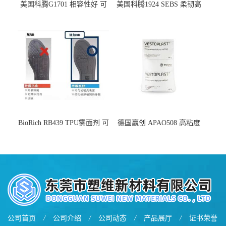
美国科腾G1701 相容性好 可
美国科腾1924 SEBS 柔韧高
用于化妆品增稠
弹 相容性好 可用于塑料改性
增韧
BioRich RB439 TPU雾面剂 可
德国赢创 APAO508 高粘度
用于鞋材 雾面哑光 提高耐磨
软化点范围广 可用于制作热
耐刮 加工性好
熔胶
公司首页
/
公司介绍
/
公司动态
/
产品展厅
/
证书荣誉