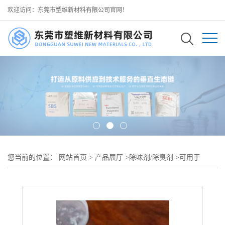
欢迎访问：东莞市塑维新材料有限公司官网！
您当前的位置：
网站首页
>
产品展厅
>
除味剂/除臭剂
>
可用于
EPDM 三元乙丙胶 汽车轮胎胎侧胶料生产去臭 SW-1 植物基粉体去
臭剂 针对橡胶硫化胺类恶臭分解效果突出 不影响胶料耐磨性能与耐
老化寿命 混炼工艺易添加分散均匀无团聚