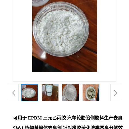
可用于 EPDM 三元乙丙胶 汽车轮胎胎侧胶料生产去臭
SW-1 植物基粉体去臭剂 针对橡胶硫化胺类恶臭分解效