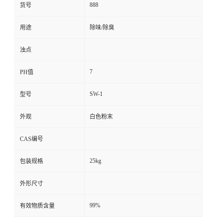
888
货号
用途
除味/除臭
浊点
7
PH值
SW-1
型号
外观
白色粉末
CAS编号
25kg
包装规格
外形尺寸
99%
有效物质含量