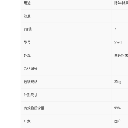
用途
除味/除
浊点
7
PH值
SW-1
型号
外观
白色粉末
CAS编号
25kg
包装规格
外形尺寸
99%
有效物质含量
厂家
国产