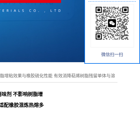
微信扫一扫
响树脂增粘效果与橡胶硫化性能 有效消降萜烯树脂残留单体与溶
消味剂 不影响树脂增
 适配橡胶混炼热熔多