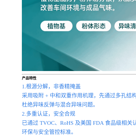
产品特性
1.根源分解，非香精掩盖
采用吸附 + 中和双重作用机理，先通过多孔
杜绝异味反弹与混合异味问题。
2.多重认证，安全合规
已通过 TVOC、RoHS 及美国 FDA 食
环保与安全管控标准。