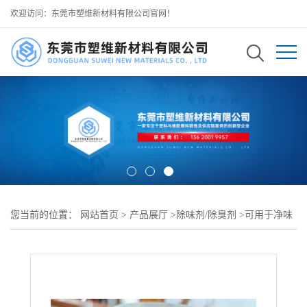
欢迎访问：东莞市塑维新材料有限公司官网！
您当前的位置：
网站首页
>
产品展厅
>
除味剂/除臭剂
>
可用于净味
PU 聚氨酯树脂 高端家具木器漆生产 SW-1 植物基粉体净味剂 木器
漆专用净味配方升级低气味体验 有效降低 PU 树脂溶剂与游离单体
异味 不影响漆膜丰满度与耐黄变寿命