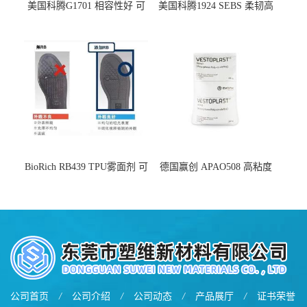
美国科腾G1701 相容性好 可
美国科腾1924 SEBS 柔韧高
用于化妆品增稠
弹 相容性好 可用于塑料改性
增韧
BioRich RB439 TPU雾面剂 可
德国赢创 APAO508 高粘度
用于鞋材 雾面哑光 提高耐磨
软化点范围广 可用于制作热
耐刮 加工性好
熔胶
公司首页
/
公司介绍
/
公司动态
/
产品展厅
/
证书荣誉