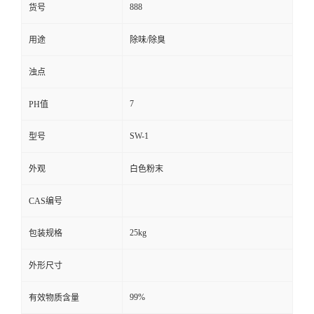
888
货号
用途
除味/除臭
浊点
7
PH值
SW-1
型号
外观
白色粉末
CAS编号
25kg
包装规格
外形尺寸
99%
有效物质含量