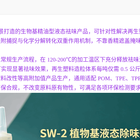
等场景打造的生物基精油型液态祛味产品，可针对性解决再
吸附捕捉与化学分解转化双重作用机制，不靠香精遮盖掩
规生产流程，在 120-200℃的加工温区下充分释放
可实现显著祛味效果，再生塑料造粒体系每吨仅需 0.5 
改性等高附加值产品生产，通用适配 POM、TPE、TP
环保合规，不改变原料原有物性，可满足各项环保检测要