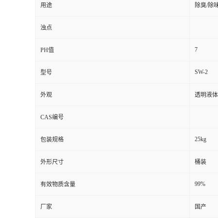
用途
除臭/除
浊点
7
PH值
SW-2
型号
外观
透明液体
CAS编号
25kg
包装规格
外形尺寸
桶装
99%
有效物质含量
厂家
国产