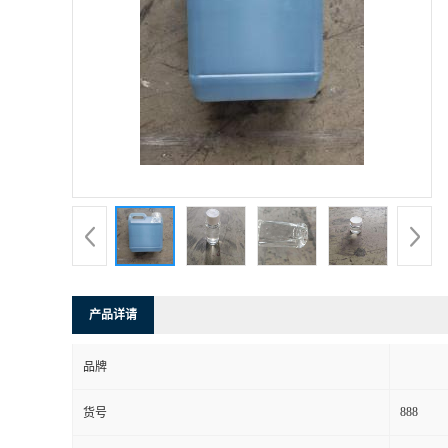
产品详请
品牌
888
货号