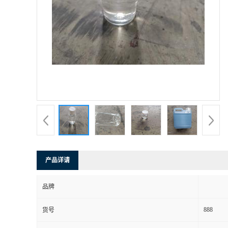
产品详请
品牌
888
货号