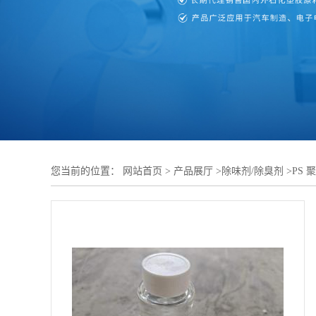
您当前的位置：
网站首页
>
产品展厅
>
除味剂/除臭剂
>
PS
定