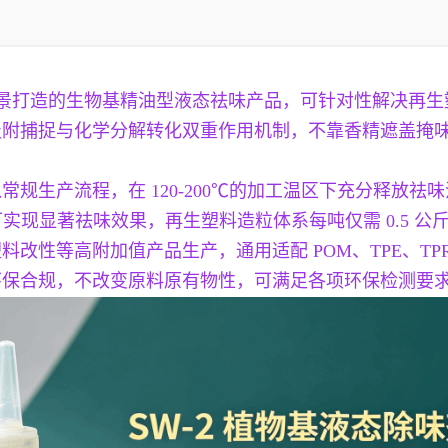
等场景打造的生物基精油型液态祛味产品，可针对性解决再
吸附捕捉与化学分解转化双重作用机制，不靠香精遮盖掩
规生产流程，在 120-200℃的加工温区下充分释放
可实现显著祛味效果，再生塑料造粒体系每吨仅需 0.5 
改性等高附加值产品生产，通用适配 POM、TPE、TP
环保合规，不改变原料原有物性，可满足各项环保检测要