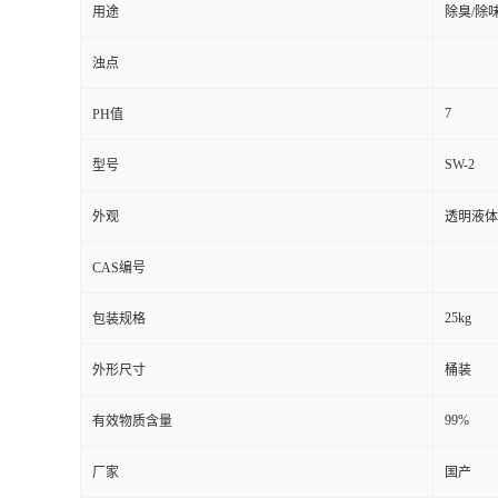
用途
除臭/除
浊点
7
PH值
SW-2
型号
外观
透明液体
CAS编号
25kg
包装规格
外形尺寸
桶装
99%
有效物质含量
厂家
国产