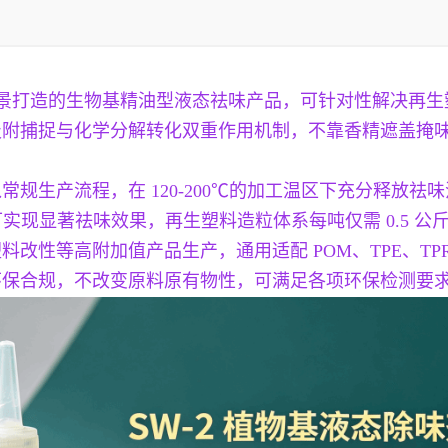
等场景打造的生物基精油型液态祛味产品，可针对性解决再
吸附捕捉与化学分解转化双重作用机制，不靠香精遮盖掩
规生产流程，在 120-200℃的加工温区下充分释放
可实现显著祛味效果，再生塑料造粒体系每吨仅需 0.5 
改性等高附加值产品生产，通用适配 POM、TPE、TP
环保合规，不改变原料原有物性，可满足各项环保检测要