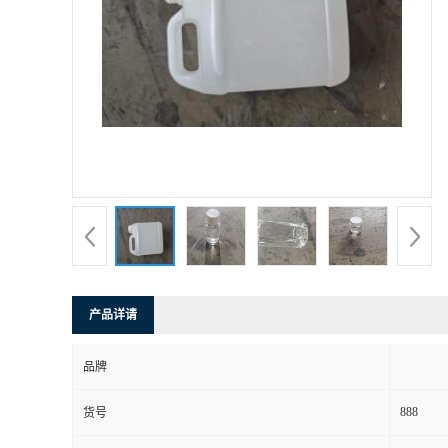
产品详请
品牌
888
货号