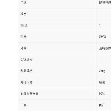
用途
除臭/除
浊点
7
PH值
SW-2
型号
外观
透明液体
CAS编号
25kg
包装规格
外形尺寸
桶装
99%
有效物质含量
厂家
国产