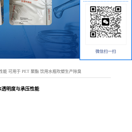
微信扫一扫
能 可用于 PET 聚酯 饮用水瓶吹塑生产除臭
瓶体透明度与承压性能