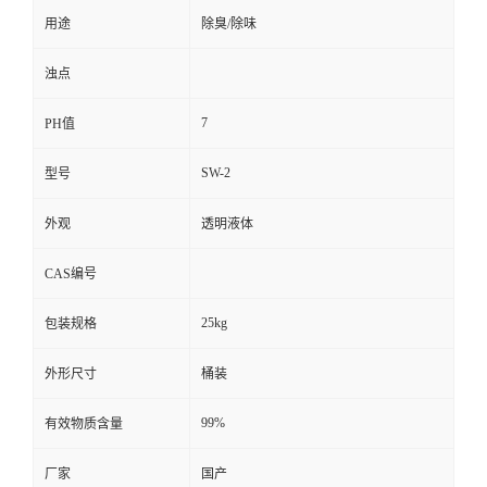
用途
除臭/除味
浊点
7
PH值
SW-2
型号
外观
透明液体
CAS编号
25kg
包装规格
外形尺寸
桶装
99%
有效物质含量
厂家
国产