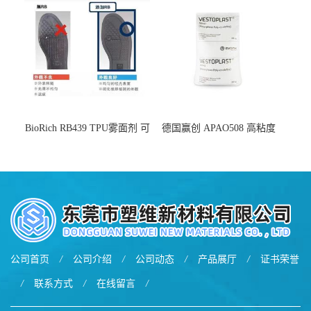
BioRich RB439 TPU雾面剂 可
德国赢创 APAO508 高粘度
用于鞋材 雾面哑光 提高耐磨
软化点范围广 可用于制作热
耐刮 加工性好
熔胶
公司首页
/
公司介绍
/
公司动态
/
产品展厅
/
证书荣誉
/
联系方式
/
在线留言
/