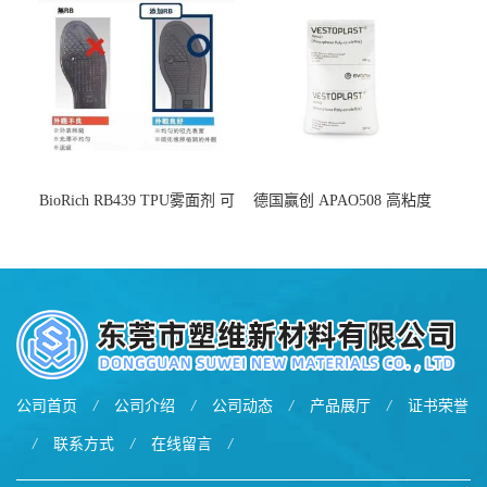
BioRich RB439 TPU雾面剂 可
德国赢创 APAO508 高粘度
用于鞋材 雾面哑光 提高耐磨
软化点范围广 可用于制作热
耐刮 加工性好
熔胶
公司首页
/
公司介绍
/
公司动态
/
产品展厅
/
证书荣誉
/
联系方式
/
在线留言
/