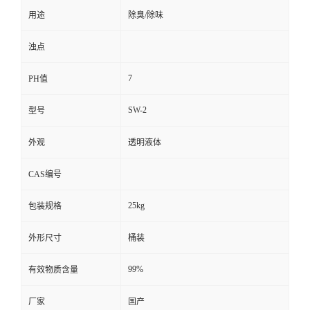
用途
除臭/除味
浊点
7
PH值
SW-2
型号
外观
透明液体
CAS编号
25kg
包装规格
外形尺寸
桶装
99%
有效物质含量
厂家
国产