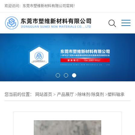
欢迎访问：东莞市塑维新材料有限公司官网！
您当前的位置：
网站首页
>
产品展厅
>
除味剂/除臭剂
>
塑料轴承
POM 工程塑料轴承生产去味 SW-2 植物基液态去味剂 自润滑体系不
受影响 不影响轴承耐磨与转动性能 有效祛除树脂与助剂残留异味