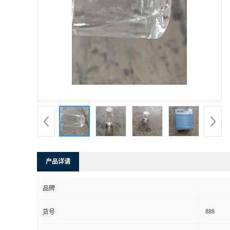
产品详请
品牌
888
货号