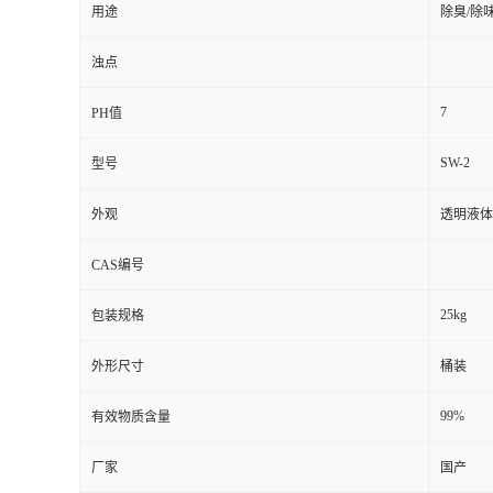
用途
除臭/除
浊点
7
PH值
SW-2
型号
外观
透明液体
CAS编号
25kg
包装规格
外形尺寸
桶装
99%
有效物质含量
厂家
国产