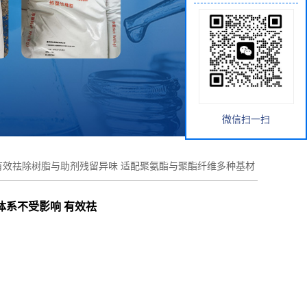
微信扫一扫
响 有效祛除树脂与助剂残留异味 适配聚氨酯与聚酯纤维多种基材
燃体系不受影响 有效祛