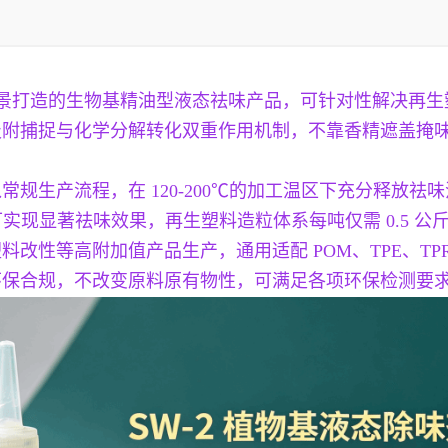
等场景打造的生物基精油型液态祛味产品，可针对性解决再
吸附捕捉与化学分解转化双重作用机制，不靠香精遮盖掩
规生产流程，在 120-200℃的加工温区下充分释放
可实现显著祛味效果，再生塑料造粒体系每吨仅需 0.5 
改性等高附加值产品生产，通用适配 POM、TPE、TP
环保合规，不改变原料原有物性，可满足各项环保检测要