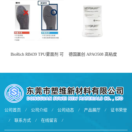
BioRich RB439 TPU雾面剂 可
德国赢创 APAO508 高粘度
用于鞋材 雾面哑光 提高耐磨
软化点范围广 可用于制作热
耐刮 加工性好
熔胶
公司首页
/
公司介绍
/
公司动态
/
产品展厅
/
证书荣誉
/
联系方式
/
在线留言
/