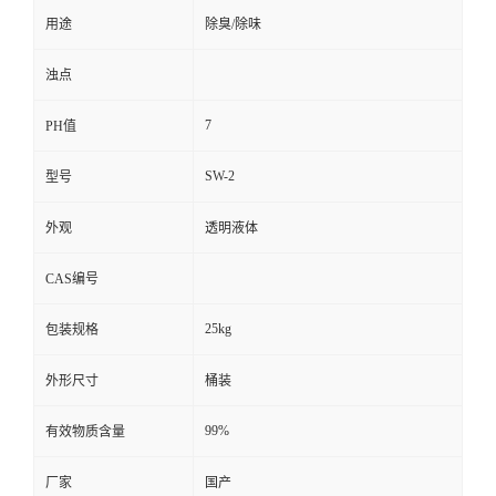
用途
除臭/除味
浊点
7
PH值
SW-2
型号
外观
透明液体
CAS编号
25kg
包装规格
外形尺寸
桶装
99%
有效物质含量
厂家
国产