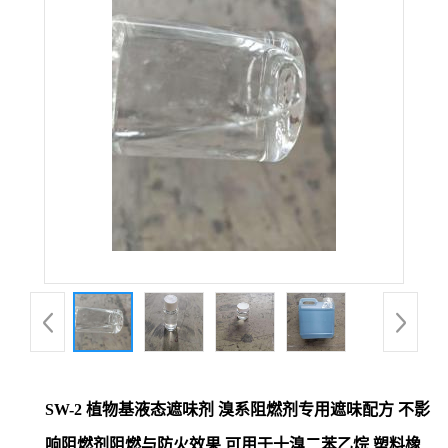
SW-2 植物基液态遮味剂 溴系阻燃剂专用遮味配方 不影
响阻燃剂阻燃与防火效果 可用于十溴二苯乙烷 塑料橡