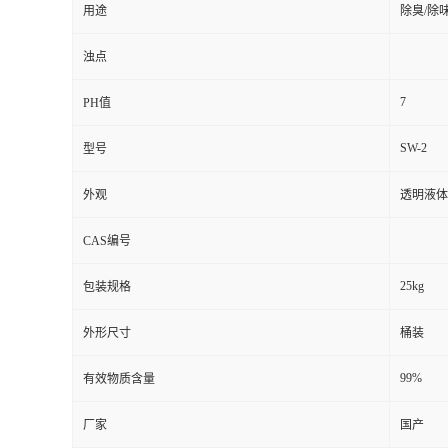
用途
除臭/除
浊点
7
PH值
SW-2
型号
外观
透明液体
CAS编号
25kg
包装规格
外形尺寸
桶装
99%
有效物质含量
厂家
国产