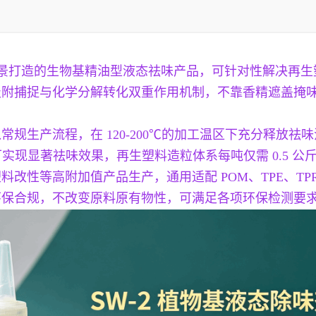
等场景打造的生物基精油型液态祛味产品，可针对性解决再
吸附捕捉与化学分解转化双重作用机制，不靠香精遮盖掩
规生产流程，在 120-200℃的加工温区下充分释放
可实现显著祛味效果，再生塑料造粒体系每吨仅需 0.5 
改性等高附加值产品生产，通用适配 POM、TPE、TP
环保合规，不改变原料原有物性，可满足各项环保检测要