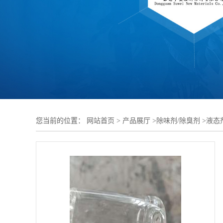
您当前的位置：
网站首页
>
产品展厅
>
除味剂/除臭剂
>
液态
方案