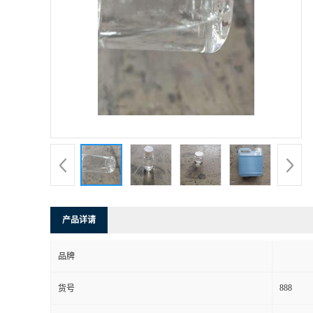
产品详请
品牌
888
货号