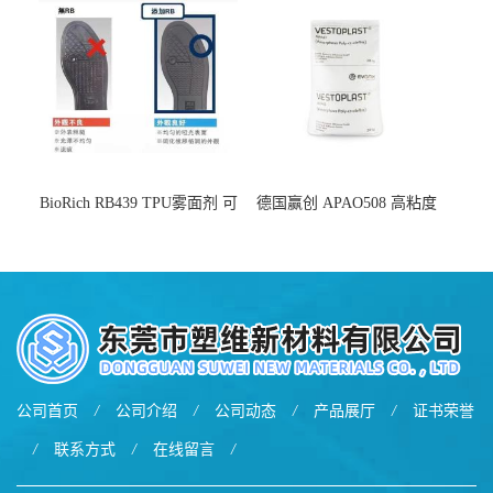
BioRich RB439 TPU雾面剂 可
德国赢创 APAO508 高粘度
用于鞋材 雾面哑光 提高耐磨
软化点范围广 可用于制作热
耐刮 加工性好
熔胶
公司首页
/
公司介绍
/
公司动态
/
产品展厅
/
证书荣誉
/
联系方式
/
在线留言
/