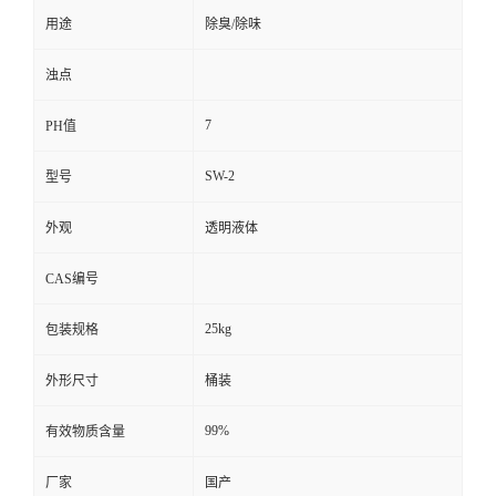
用途
除臭/除味
浊点
7
PH值
SW-2
型号
外观
透明液体
CAS编号
25kg
包装规格
外形尺寸
桶装
99%
有效物质含量
厂家
国产