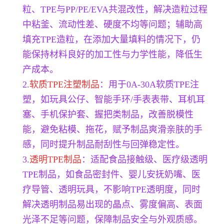
粒、TPE与PP/PE/EVA共混改性，解决造粒过程
中粘釜、流动性差、硬度不均等问题；辅助高
填充TPE造粒，在添加大量填料的情况下，仍
能保持材料良好的加工性与力学性能，降低生
产成本。
2.
软质TPE注塑制品
：用于0A-30A软质TPE注
塑，如玩具公仔、智能手环/手表表带、耳机耳
塞、手机保护套、握把类制品，改善脱模性
能，避免粘模、拖花，赋予制品爽滑亲肤的手
感，同时提升制品耐刮性与回弹稳定性。
3.
透明TPE制品
：适配食品接触级、医疗级透明
TPE制品，如食品密封件、婴儿安抚奶嘴、医
疗导管、透明玩具，不影响TPE透明度，同时
解决透明制品易出现的晶点、雾度偏高、表面
光泽不足等问题，保障制品安全与外观质感。