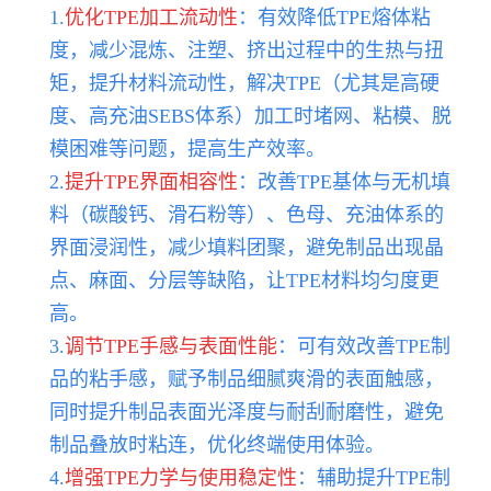
1.
优化TPE加工流动性
：有效降低TPE熔体粘
度，减少混炼、注塑、挤出过程中的生热与扭
矩，提升材料流动性，解决TPE（尤其是高硬
度、高充油SEBS体系）加工时堵网、粘模、脱
模困难等问题，提高生产效率。
2.
提升TPE界面相容性
：改善TPE基体与无机填
料（碳酸钙、滑石粉等）、色母、充油体系的
界面浸润性，减少填料团聚，避免制品出现晶
点、麻面、分层等缺陷，让TPE材料均匀度更
高。
3.
调节TPE手感与表面性能
：可有效改善TPE制
品的粘手感，赋予制品细腻爽滑的表面触感，
同时提升制品表面光泽度与耐刮耐磨性，避免
制品叠放时粘连，优化终端使用体验。
4.
增强TPE力学与使用稳定性
：辅助提升TPE制