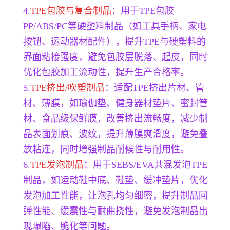
4.
TPE包胶与复合制品
：用于TPE包胶
PP/ABS/PC等硬塑料制品（如工具手柄、家电
按钮、运动器材配件），提升TPE与硬塑料的
界面粘接强度，避免包胶层脱落、起皮，同时
优化包胶加工流动性，提升生产合格率。
5.
TPE挤出/吹塑制品
：适配TPE挤出片材、管
材、薄膜，如瑜伽垫、健身器材垫片、密封管
材、食品级保鲜膜，改善挤出流畅度，减少制
品表面划痕、波纹，提升薄膜爽滑度，避免叠
放粘连，同时增强制品耐候性与耐用性。
6.
TPE发泡制品
：用于SEBS/EVA共混发泡TPE
制品，如运动鞋中底、鞋垫、缓冲垫片，优化
发泡加工性能，让泡孔均匀细密，提升制品回
弹性能、缓震性与耐曲挠性，避免发泡制品出
现塌陷、脆化等问题。