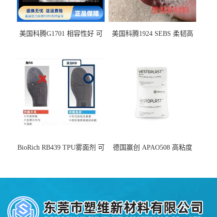
美国科腾G1701 相容性好 可
美国科腾1924 SEBS 柔韧高
用于化妆品增稠
弹 相容性好 可用于塑料改性
增韧
BioRich RB439 TPU雾面剂 可
德国赢创 APAO508 高粘度
用于鞋材 雾面哑光 提高耐磨
软化点范围广 可用于制作热
耐刮 加工性好
熔胶