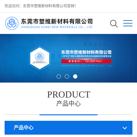
欢迎访问：东莞市塑维新材料有限公司官网！
PRODUCT
产品中心
产品中心