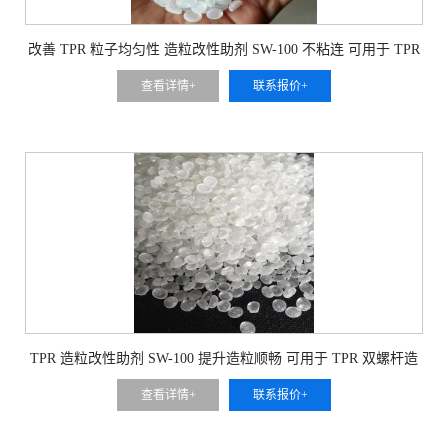
改善 TPR 粒子均匀性 造粒改性助剂 SW-100 不粘连 可用于 TPR
粒子生产
查看详情+
联系报价+
TPR 造粒改性助剂 SW-100 提升造粒顺畅 可用于 TPR 双螺杆造
粒
查看详情+
联系报价+