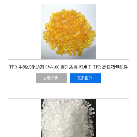
TPR 手感优化助剂 SW-100 提升质感 可用于 TPR 高档箱包配件
查看详情+
联系报价+