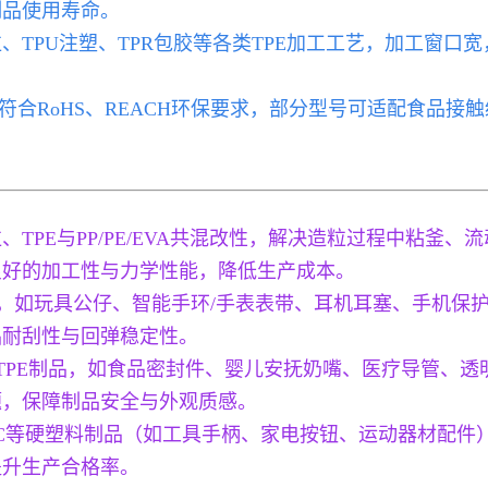
制品使用寿命。
油造粒、TPU注塑、TPR包胶等各类TPE加工工艺，加工窗
符合RoHS、REACH环保要求，部分型号可适配食品接
造粒、TPE与PP/PE/EVA共混改性，解决造粒过程中粘
良好的加工性与力学性能，降低生产成本。
E注塑，如玩具公仔、智能手环/手表表带、耳机耳塞、手机
品耐刮性与回弹稳定性。
TPE制品，如食品密封件、婴儿安抚奶嘴、医疗导管、透
题，保障制品安全与外观质感。
BS/PC等硬塑料制品（如工具手柄、家电按钮、运动器材配
提升生产合格率。