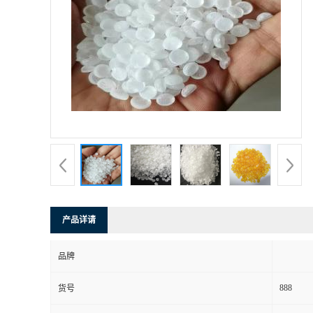
产品详请
品牌
888
货号