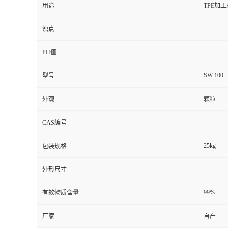
用途
TPE加
浊点
PH值
SW-100
型号
外观
颗粒
CAS编号
25kg
包装规格
外形尺寸
99%
有效物质含量
厂家
自产