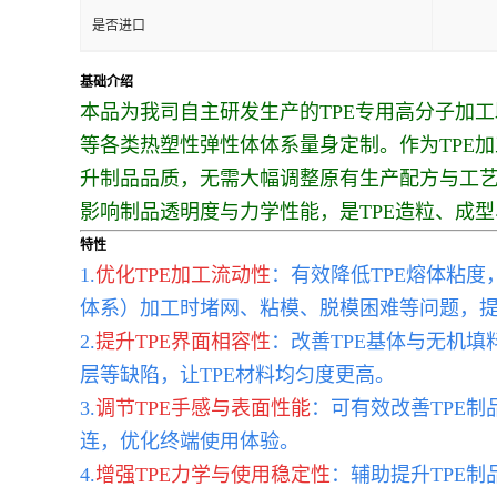
是否进口
基础介绍
本品为我司自主研发生产的TPE专用高分子加工助
等各类热塑性弹性体体系量身定制。作为TPE
升制品品质，无需大幅调整原有生产配方与工艺
影响制品透明度与力学性能，是TPE造粒、成
特性
1.
优化TPE加工流动性
：有效降低TPE熔体粘度
体系）加工时堵网、粘模、脱模困难等问题，
2.
提升TPE界面相容性
：改善TPE基体与无机
层等缺陷，让TPE材料均匀度更高。
3.
调节TPE手感与表面性能
：可有效改善TPE
连，优化终端使用体验。
4.
增强TPE力学与使用稳定性
：辅助提升TPE