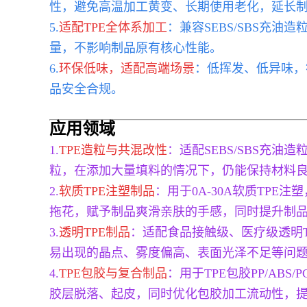
性，避免高温加工黄变、长期使用老化，延长
5.
适配TPE全体系加工
：兼容SEBS/SBS充
量，不影响制品原有核心性能。
6.
环保低味，适配高端场景
：低挥发、低异味，
品安全合规。
应用领域
1.
TPE造粒与共混改性
：适配SEBS/SBS充油
粒，在添加大量填料的情况下，仍能保持材料
2.
软质TPE注塑制品
：用于0A-30A软质TP
拖花，赋予制品爽滑亲肤的手感，同时提升制
3.
透明TPE制品
：适配食品接触级、医疗级透明
易出现的晶点、雾度偏高、表面光泽不足等问
4.
TPE包胶与复合制品
：用于TPE包胶PP/A
胶层脱落、起皮，同时优化包胶加工流动性，