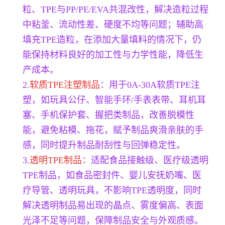
粒、TPE与PP/PE/EVA共混改性，解决造粒过程
中粘釜、流动性差、硬度不均等问题；辅助高
填充TPE造粒，在添加大量填料的情况下，仍
能保持材料良好的加工性与力学性能，降低生
产成本。
2.
软质TPE注塑制品
：用于0A-30A软质TPE注
塑，如玩具公仔、智能手环/手表表带、耳机耳
塞、手机保护套、握把类制品，改善脱模性
能，避免粘模、拖花，赋予制品爽滑亲肤的手
感，同时提升制品耐刮性与回弹稳定性。
3.
透明TPE制品
：适配食品接触级、医疗级透明
TPE制品，如食品密封件、婴儿安抚奶嘴、医
疗导管、透明玩具，不影响TPE透明度，同时
解决透明制品易出现的晶点、雾度偏高、表面
光泽不足等问题，保障制品安全与外观质感。