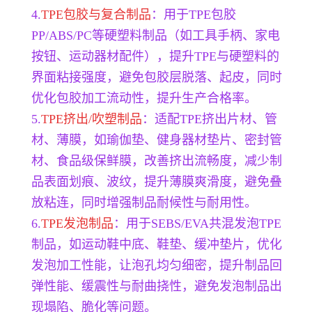
4.
TPE包胶与复合制品
：用于TPE包胶
PP/ABS/PC等硬塑料制品（如工具手柄、家电
按钮、运动器材配件），提升TPE与硬塑料的
界面粘接强度，避免包胶层脱落、起皮，同时
优化包胶加工流动性，提升生产合格率。
5.
TPE挤出/吹塑制品
：适配TPE挤出片材、管
材、薄膜，如瑜伽垫、健身器材垫片、密封管
材、食品级保鲜膜，改善挤出流畅度，减少制
品表面划痕、波纹，提升薄膜爽滑度，避免叠
放粘连，同时增强制品耐候性与耐用性。
6.
TPE发泡制品
：用于SEBS/EVA共混发泡TPE
制品，如运动鞋中底、鞋垫、缓冲垫片，优化
发泡加工性能，让泡孔均匀细密，提升制品回
弹性能、缓震性与耐曲挠性，避免发泡制品出
现塌陷、脆化等问题。