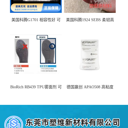
美国科腾G1701 相容性好 可
美国科腾1924 SEBS 柔韧高
用于化妆品增稠
弹 相容性好 可用于塑料改性
增韧
BioRich RB439 TPU雾面剂 可
德国赢创 APAO508 高粘度
用于鞋材 雾面哑光 提高耐磨
软化点范围广 可用于制作热
耐刮 加工性好
熔胶