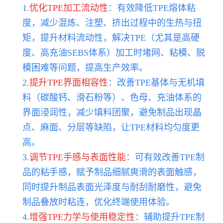
1.
优化TPE加工流动性
：有效降低TPE熔体粘
度，减少混炼、注塑、挤出过程中的生热与扭
矩，提升材料流动性，解决TPE（尤其是高硬
度、高充油SEBS体系）加工时堵网、粘模、脱
模困难等问题，提高生产效率。
2.
提升TPE界面相容性
：改善TPE基体与无机填
料（碳酸钙、滑石粉等）、色母、充油体系的
界面浸润性，减少填料团聚，避免制品出现晶
点、麻面、分层等缺陷，让TPE材料均匀度更
高。
3.
调节TPE手感与表面性能
：可有效改善TPE制
品的粘手感，赋予制品细腻爽滑的表面触感，
同时提升制品表面光泽度与耐刮耐磨性，避免
制品叠放时粘连，优化终端使用体验。
4.
增强TPE力学与使用稳定性
：辅助提升TPE制