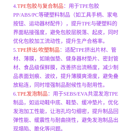
4.
TPE包胶与复合制品
：用于TPE包胶
PP/ABS/PC等硬塑料制品（如工具手柄、家电
按钮、运动器材配件），提升TPE与硬塑料的
界面粘接强度，避免包胶层脱落、起皮，同时
优化包胶加工流动性，提升生产合格率。
5.
TPE挤出/吹塑制品
：适配TPE挤出片材、管
材、薄膜，如瑜伽垫、健身器材垫片、密封管
材、食品级保鲜膜，改善挤出流畅度，减少制
品表面划痕、波纹，提升薄膜爽滑度，避免叠
放粘连，同时增强制品耐候性与耐用性。
6.
TPE发泡制品
：用于SEBS/EVA共混发泡TPE
制品，如运动鞋中底、鞋垫、缓冲垫片，优化
发泡加工性能，让泡孔均匀细密，提升制品回
弹性能、缓震性与耐曲挠性，避免发泡制品出
现塌陷、脆化等问题。