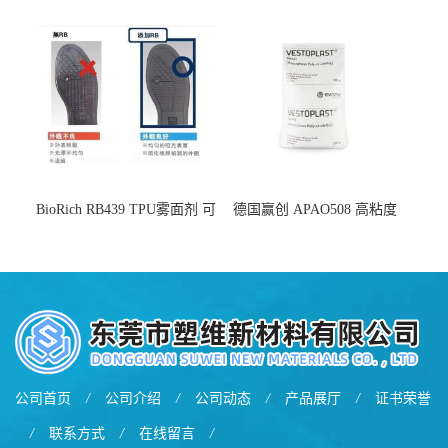
增韧
BioRich RB439 TPU雾面剂 可
德国赢创 APAO508 高粘度
用于鞋材 雾面哑光 提高耐磨
软化点范围广 可用于制作热
耐刮 加工性好
熔胶
公司首页
/
公司介绍
/
公司动态
/
产品展厅
/
证书荣誉
/
联系方式
/
在线留言
/