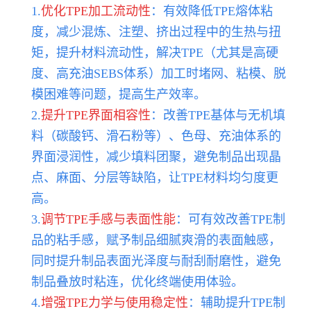
1.
优化TPE加工流动性
：有效降低TPE熔体粘
度，减少混炼、注塑、挤出过程中的生热与扭
矩，提升材料流动性，解决TPE（尤其是高硬
度、高充油SEBS体系）加工时堵网、粘模、脱
模困难等问题，提高生产效率。
2.
提升TPE界面相容性
：改善TPE基体与无机填
料（碳酸钙、滑石粉等）、色母、充油体系的
界面浸润性，减少填料团聚，避免制品出现晶
点、麻面、分层等缺陷，让TPE材料均匀度更
高。
3.
调节TPE手感与表面性能
：可有效改善TPE制
品的粘手感，赋予制品细腻爽滑的表面触感，
同时提升制品表面光泽度与耐刮耐磨性，避免
制品叠放时粘连，优化终端使用体验。
4.
增强TPE力学与使用稳定性
：辅助提升TPE制