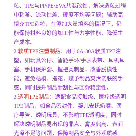
粒、TPE与PP/PE/EVA共混改性，解决造粒过程
中粘釜、流动性差、硬度不均等问题；辅助高
填充TPE造粒，在添加大量填料的情况下，仍
能保持材料良好的加工性与力学性能，降低生
产成本。
2.
软质TPE注塑制品
：用于0A-30A软质TPE注
塑，如玩具公仔、智能手环/手表表带、耳机耳
塞、手机保护套、握把类制品，改善脱模性
能，避免粘模、拖花，赋予制品爽滑亲肤的手
感，同时提升制品耐刮性与回弹稳定性。
3.
透明TPE制品
：适配食品接触级、医疗级透明
TPE制品，如食品密封件、婴儿安抚奶嘴、医
疗导管、透明玩具，不影响TPE透明度，同时
解决透明制品易出现的晶点、雾度偏高、表面
光泽不足等问题，保障制品安全与外观质感。