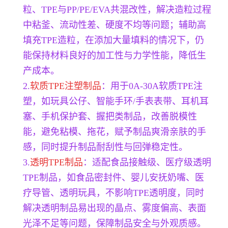
粒、TPE与PP/PE/EVA共混改性，解决造粒过程
中粘釜、流动性差、硬度不均等问题；辅助高
填充TPE造粒，在添加大量填料的情况下，仍
能保持材料良好的加工性与力学性能，降低生
产成本。
2.
软质TPE注塑制品
：用于0A-30A软质TPE注
塑，如玩具公仔、智能手环/手表表带、耳机耳
塞、手机保护套、握把类制品，改善脱模性
能，避免粘模、拖花，赋予制品爽滑亲肤的手
感，同时提升制品耐刮性与回弹稳定性。
3.
透明TPE制品
：适配食品接触级、医疗级透明
TPE制品，如食品密封件、婴儿安抚奶嘴、医
疗导管、透明玩具，不影响TPE透明度，同时
解决透明制品易出现的晶点、雾度偏高、表面
光泽不足等问题，保障制品安全与外观质感。