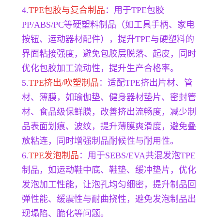
4.
TPE包胶与复合制品
：用于TPE包胶
PP/ABS/PC等硬塑料制品（如工具手柄、家电
按钮、运动器材配件），提升TPE与硬塑料的
界面粘接强度，避免包胶层脱落、起皮，同时
优化包胶加工流动性，提升生产合格率。
5.
TPE挤出/吹塑制品
：适配TPE挤出片材、管
材、薄膜，如瑜伽垫、健身器材垫片、密封管
材、食品级保鲜膜，改善挤出流畅度，减少制
品表面划痕、波纹，提升薄膜爽滑度，避免叠
放粘连，同时增强制品耐候性与耐用性。
6.
TPE发泡制品
：用于SEBS/EVA共混发泡TPE
制品，如运动鞋中底、鞋垫、缓冲垫片，优化
发泡加工性能，让泡孔均匀细密，提升制品回
弹性能、缓震性与耐曲挠性，避免发泡制品出
现塌陷、脆化等问题。