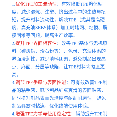
1.
优化TPE加工流动性
：有效降低TPE熔体粘
度，减少混炼、注塑、挤出过程中的生热与扭
矩，提升材料流动性，解决TPE（尤其是高硬
度、高充油SEBS体系）加工时堵网、粘模、脱
模困难等问题，提高生产效率。
2.
提升TPE界面相容性
：改善TPE基体与无机填
料（碳酸钙、滑石粉等）、色母、充油体系的
界面浸润性，减少填料团聚，避免制品出现晶
点、麻面、分层等缺陷，让TPE材料均匀度更
高。
3.
调节TPE手感与表面性能
：可有效改善TPE制
品的粘手感，赋予制品细腻爽滑的表面触感，
同时提升制品表面光泽度与耐刮耐磨性，避免
制品叠放时粘连，优化终端使用体验。
4.
增强TPE力学与使用稳定性
：辅助提升TPE制