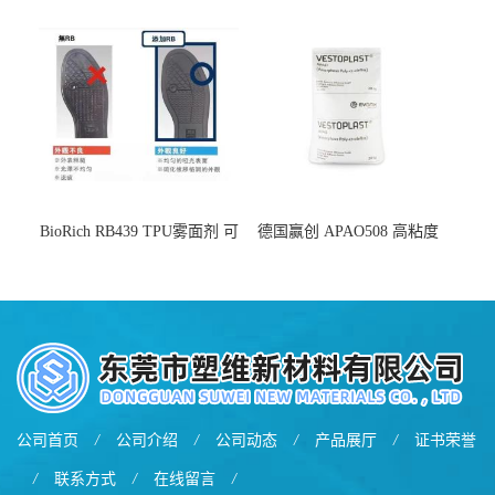
增韧
BioRich RB439 TPU雾面剂 可
德国赢创 APAO508 高粘度
用于鞋材 雾面哑光 提高耐磨
软化点范围广 可用于制作热
耐刮 加工性好
熔胶
公司首页
/
公司介绍
/
公司动态
/
产品展厅
/
证书荣誉
/
联系方式
/
在线留言
/