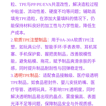
粒、TPE与PP/PE/EVA共混改性，解决造粒过程
中粘釜、流动性差、硬度不均等问题；辅助高
填充TPE造粒，在添加大量填料的情况下，仍
能保持材料良好的加工性与力学性能，降低生
产成本。
2.
软质TPE注塑制品
：用于0A-30A软质TPE注
塑，如玩具公仔、智能手环/手表表带、耳机耳
塞、手机保护套、握把类制品，改善脱模性
能，避免粘模、拖花，赋予制品爽滑亲肤的手
感，同时提升制品耐刮性与回弹稳定性。
3.
透明TPE制品
：适配食品接触级、医疗级透明
TPE制品，如食品密封件、婴儿安抚奶嘴、医
疗导管、透明玩具，不影响TPE透明度，同时
解决透明制品易出现的晶点、雾度偏高、表面
光泽不足等问题，保障制品安全与外观质感。