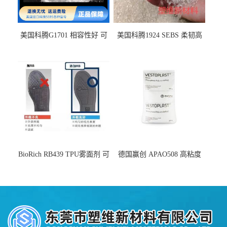
美国科腾G1701 相容性好 可
美国科腾1924 SEBS 柔韧高
用于化妆品增稠
弹 相容性好 可用于塑料改性
增韧
BioRich RB439 TPU雾面剂 可
德国赢创 APAO508 高粘度
用于鞋材 雾面哑光 提高耐磨
软化点范围广 可用于制作热
耐刮 加工性好
熔胶