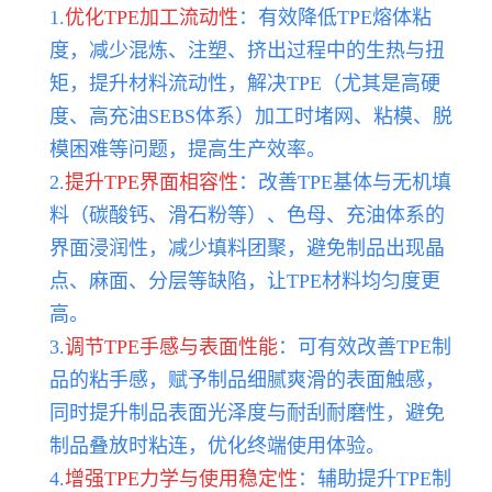
1.
优化TPE加工流动性
：有效降低TPE熔体粘
度，减少混炼、注塑、挤出过程中的生热与扭
矩，提升材料流动性，解决TPE（尤其是高硬
度、高充油SEBS体系）加工时堵网、粘模、脱
模困难等问题，提高生产效率。
2.
提升TPE界面相容性
：改善TPE基体与无机填
料（碳酸钙、滑石粉等）、色母、充油体系的
界面浸润性，减少填料团聚，避免制品出现晶
点、麻面、分层等缺陷，让TPE材料均匀度更
高。
3.
调节TPE手感与表面性能
：可有效改善TPE制
品的粘手感，赋予制品细腻爽滑的表面触感，
同时提升制品表面光泽度与耐刮耐磨性，避免
制品叠放时粘连，优化终端使用体验。
4.
增强TPE力学与使用稳定性
：辅助提升TPE制