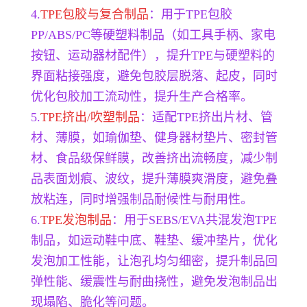
4.
TPE包胶与复合制品
：用于TPE包胶
PP/ABS/PC等硬塑料制品（如工具手柄、家电
按钮、运动器材配件），提升TPE与硬塑料的
界面粘接强度，避免包胶层脱落、起皮，同时
优化包胶加工流动性，提升生产合格率。
5.
TPE挤出/吹塑制品
：适配TPE挤出片材、管
材、薄膜，如瑜伽垫、健身器材垫片、密封管
材、食品级保鲜膜，改善挤出流畅度，减少制
品表面划痕、波纹，提升薄膜爽滑度，避免叠
放粘连，同时增强制品耐候性与耐用性。
6.
TPE发泡制品
：用于SEBS/EVA共混发泡TPE
制品，如运动鞋中底、鞋垫、缓冲垫片，优化
发泡加工性能，让泡孔均匀细密，提升制品回
弹性能、缓震性与耐曲挠性，避免发泡制品出
现塌陷、脆化等问题。