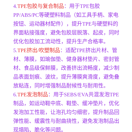
4.
TPE包胶与复合制品
：用于TPE包胶
PP/ABS/PC等硬塑料制品（如工具手柄、家电
按钮、运动器材配件），提升TPE与硬塑料的
界面粘接强度，避免包胶层脱落、起皮，同时
优化包胶加工流动性，提升生产合格率。
5.
TPE挤出/吹塑制品
：适配TPE挤出片材、管
材、薄膜，如瑜伽垫、健身器材垫片、密封管
材、食品级保鲜膜，改善挤出流畅度，减少制
品表面划痕、波纹，提升薄膜爽滑度，避免叠
放粘连，同时增强制品耐候性与耐用性。
6.
TPE发泡制品
：用于SEBS/EVA共混发泡TPE
制品，如运动鞋中底、鞋垫、缓冲垫片，优化
发泡加工性能，让泡孔均匀细密，提升制品回
弹性能、缓震性与耐曲挠性，避免发泡制品出
现塌陷、脆化等问题。