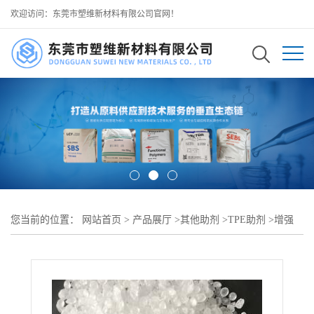
欢迎访问：东莞市塑维新材料有限公司官网！
您当前的位置：
网站首页
>
产品展厅
>
其他助剂
>
TPE助剂
>
增强
TPR 鞋底粘合 鞋底 TPR 增粘助剂 SW-100 耐磨损 可用于 TPR 马丁
靴鞋底