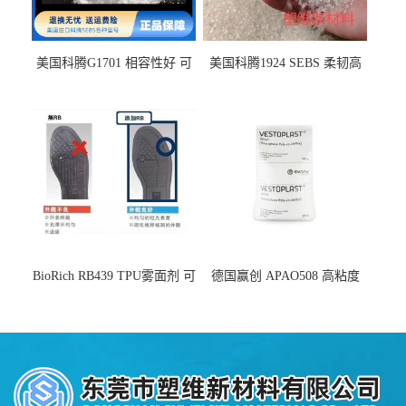
美国科腾G1701 相容性好 可
美国科腾1924 SEBS 柔韧高
用于化妆品增稠
弹 相容性好 可用于塑料改性
增韧
BioRich RB439 TPU雾面剂 可
德国赢创 APAO508 高粘度
用于鞋材 雾面哑光 提高耐磨
软化点范围广 可用于制作热
耐刮 加工性好
熔胶