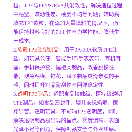
粒、TPE与PP/PE/EVA共混改性，解决造粒过程
中粘釜、流动性差、硬度不均等问题；辅助高
填充TPE造粒，在添加大量填料的情况下，仍
能保持材料良好的加工性与力学性能，降低生
产成本。
2.
软质TPE注塑制品
：用于0A-30A软质TPE注
塑，如玩具公仔、智能手环/手表表带、耳机耳
塞、手机保护套、握把类制品，改善脱模性
能，避免粘模、拖花，赋予制品爽滑亲肤的手
感，同时提升制品耐刮性与回弹稳定性。
3.
透明TPE制品
：适配食品接触级、医疗级透明
TPE制品，如食品密封件、婴儿安抚奶嘴、医
疗导管、透明玩具，不影响TPE透明度，同时
解决透明制品易出现的晶点、雾度偏高、表面
光泽不足等问题，保障制品安全与外观质感。