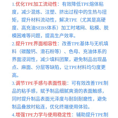
1.
优化TPE加工流动性
：有效降低TPE熔体粘
度，减少混炼、注塑、挤出过程中的生热与扭
矩，提升材料流动性，解决TPE（尤其是高硬
度、高充油SEBS体系）加工时堵网、粘模、脱
模困难等问题，提高生产效率。
2.
提升TPE界面相容性
：改善TPE基体与无机填
料（碳酸钙、滑石粉等）、色母、充油体系的
界面浸润性，减少填料团聚，避免制品出现晶
点、麻面、分层等缺陷，让TPE材料均匀度更
高。
3.
调节TPE手感与表面性能
：可有效改善TPE制
品的粘手感，赋予制品细腻爽滑的表面触感，
同时提升制品表面光泽度与耐刮耐磨性，避免
制品叠放时粘连，优化终端使用体验。
4.
增强TPE力学与使用稳定性
：辅助提升TPE制