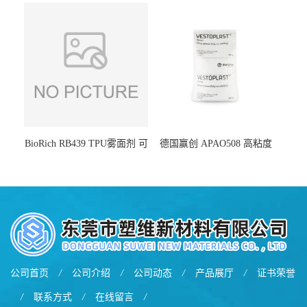
增韧
BioRich RB439 TPU雾面剂 可
德国赢创 APAO508 高粘度
用于鞋材 雾面哑光 提高耐磨
软化点范围广 可用于制作热
耐刮 加工性好
熔胶
公司首页
/
公司介绍
/
公司动态
/
产品展厅
/
证书荣誉
/
联系方式
/
在线留言
/