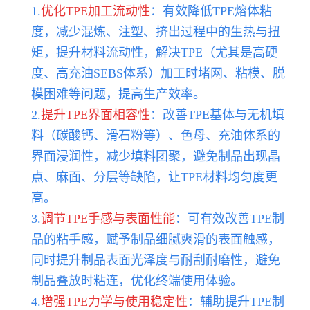
1.
优化TPE加工流动性
：有效降低TPE熔体粘
度，减少混炼、注塑、挤出过程中的生热与扭
矩，提升材料流动性，解决TPE（尤其是高硬
度、高充油SEBS体系）加工时堵网、粘模、脱
模困难等问题，提高生产效率。
2.
提升TPE界面相容性
：改善TPE基体与无机填
料（碳酸钙、滑石粉等）、色母、充油体系的
界面浸润性，减少填料团聚，避免制品出现晶
点、麻面、分层等缺陷，让TPE材料均匀度更
高。
3.
调节TPE手感与表面性能
：可有效改善TPE制
品的粘手感，赋予制品细腻爽滑的表面触感，
同时提升制品表面光泽度与耐刮耐磨性，避免
制品叠放时粘连，优化终端使用体验。
4.
增强TPE力学与使用稳定性
：辅助提升TPE制