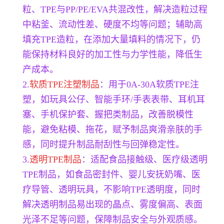
粒、TPE与PP/PE/EVA共混改性，解决造粒过程
中粘釜、流动性差、硬度不均等问题；辅助高
填充TPE造粒，在添加大量填料的情况下，仍
能保持材料良好的加工性与力学性能，降低生
产成本。
2.
软质TPE注塑制品
：用于0A-30A软质TPE注
塑，如玩具公仔、智能手环/手表表带、耳机耳
塞、手机保护套、握把类制品，改善脱模性
能，避免粘模、拖花，赋予制品爽滑亲肤的手
感，同时提升制品耐刮性与回弹稳定性。
3.
透明TPE制品
：适配食品接触级、医疗级透明
TPE制品，如食品密封件、婴儿安抚奶嘴、医
疗导管、透明玩具，不影响TPE透明度，同时
解决透明制品易出现的晶点、雾度偏高、表面
光泽不足等问题，保障制品安全与外观质感。