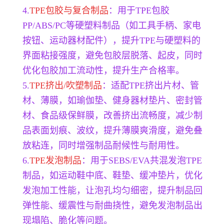
4.
TPE包胶与复合制品
：用于TPE包胶
PP/ABS/PC等硬塑料制品（如工具手柄、家电
按钮、运动器材配件），提升TPE与硬塑料的
界面粘接强度，避免包胶层脱落、起皮，同时
优化包胶加工流动性，提升生产合格率。
5.
TPE挤出/吹塑制品
：适配TPE挤出片材、管
材、薄膜，如瑜伽垫、健身器材垫片、密封管
材、食品级保鲜膜，改善挤出流畅度，减少制
品表面划痕、波纹，提升薄膜爽滑度，避免叠
放粘连，同时增强制品耐候性与耐用性。
6.
TPE发泡制品
：用于SEBS/EVA共混发泡TPE
制品，如运动鞋中底、鞋垫、缓冲垫片，优化
发泡加工性能，让泡孔均匀细密，提升制品回
弹性能、缓震性与耐曲挠性，避免发泡制品出
现塌陷、脆化等问题。