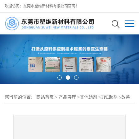
欢迎访问：东莞市塑维新材料有限公司官网！
您当前的位置：
网站首页
>
产品展厅
>
其他助剂
>
TPE助剂
>
改善
TPR 鞋底粘性 鞋底 TPR 增粘助剂 SW-100 耐低温 可用于 TPR 雪地
靴防滑大底