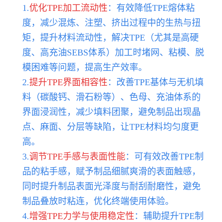
1.
优化TPE加工流动性
：有效降低TPE熔体粘
度，减少混炼、注塑、挤出过程中的生热与扭
矩，提升材料流动性，解决TPE（尤其是高硬
度、高充油SEBS体系）加工时堵网、粘模、脱
模困难等问题，提高生产效率。
2.
提升TPE界面相容性
：改善TPE基体与无机填
料（碳酸钙、滑石粉等）、色母、充油体系的
界面浸润性，减少填料团聚，避免制品出现晶
点、麻面、分层等缺陷，让TPE材料均匀度更
高。
3.
调节TPE手感与表面性能
：可有效改善TPE制
品的粘手感，赋予制品细腻爽滑的表面触感，
同时提升制品表面光泽度与耐刮耐磨性，避免
制品叠放时粘连，优化终端使用体验。
4.
增强TPE力学与使用稳定性
：辅助提升TPE制