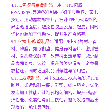
4.
TPE包胶与复合制品
：用于TPE包胶
PP/ABS/PC等硬塑料制品（如工具手柄、家电
按钮、运动器材配件），提升TPE与硬塑料的
界面粘接强度，避免包胶层脱落、起皮，同时
优化包胶加工流动性，提升生产合格率。
5.
TPE挤出/吹塑制品
：适配TPE挤出片材、管
材、薄膜，如瑜伽垫、健身器材垫片、密封管
材、食品级保鲜膜，改善挤出流畅度，减少制
品表面划痕、波纹，提升薄膜爽滑度，避免叠
放粘连，同时增强制品耐候性与耐用性。
6.
TPE发泡制品
：用于SEBS/EVA共混发泡TPE
制品，如运动鞋中底、鞋垫、缓冲垫片，优化
发泡加工性能，让泡孔均匀细密，提升制品回
弹性能、缓震性与耐曲挠性，避免发泡制品出
现塌陷、脆化等问题。