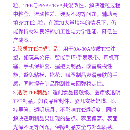
粒、TPE与PP/PE/EVA共混改性，解决造粒过程
中粘釜、流动性差、硬度不均等问题；辅助高
填充TPE造粒，在添加大量填料的情况下，仍
能保持材料良好的加工性与力学性能，降低生
产成本。
2.
软质TPE注塑制品
：用于0A-30A软质TPE注
塑，如玩具公仔、智能手环/手表表带、耳机耳
塞、手机保护套、握把类制品，改善脱模性
能，避免粘模、拖花，赋予制品爽滑亲肤的手
感，同时提升制品耐刮性与回弹稳定性。
3.
透明TPE制品
：适配食品接触级、医疗级透明
TPE制品，如食品密封件、婴儿安抚奶嘴、医
疗导管、透明玩具，不影响TPE透明度，同时
解决透明制品易出现的晶点、雾度偏高、表面
光泽不足等问题，保障制品安全与外观质感。