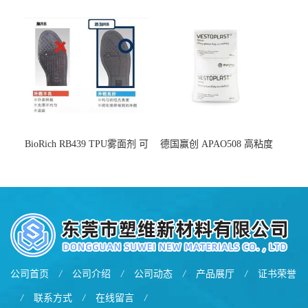
增韧
BioRich RB439 TPU雾面剂 可
德国赢创 APAO508 高粘度
用于鞋材 雾面哑光 提高耐磨
软化点范围广 可用于制作热
耐刮 加工性好
熔胶
公司首页
/
公司介绍
/
公司动态
/
产品展厅
/
证书荣誉
/
联系方式
/
在线留言
/