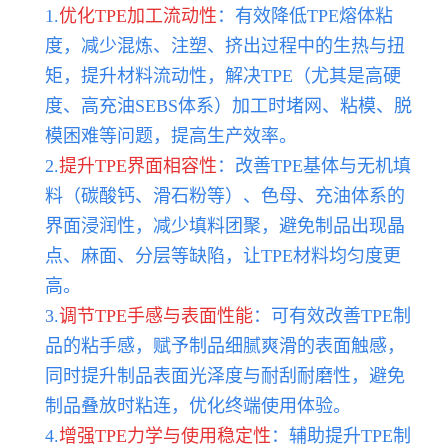
1.
优化TPE加工流动性
：有效降低TPE熔体粘
度，减少混炼、注塑、挤出过程中的生热与扭
矩，提升材料流动性，解决TPE（尤其是高硬
度、高充油SEBS体系）加工时堵网、粘模、脱
模困难等问题，提高生产效率。
2.
提升TPE界面相容性
：改善TPE基体与无机填
料（碳酸钙、滑石粉等）、色母、充油体系的
界面浸润性，减少填料团聚，避免制品出现晶
点、麻面、分层等缺陷，让TPE材料均匀度更
高。
3.
调节TPE手感与表面性能
：可有效改善TPE制
品的粘手感，赋予制品细腻爽滑的表面触感，
同时提升制品表面光泽度与耐刮耐磨性，避免
制品叠放时粘连，优化终端使用体验。
4.
增强TPE力学与使用稳定性
：辅助提升TPE制