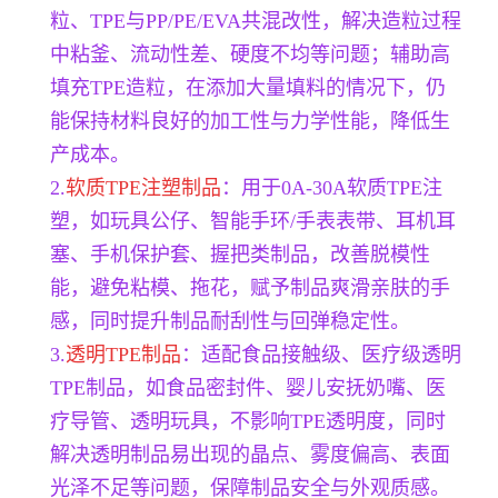
粒、TPE与PP/PE/EVA共混改性，解决造粒过程
中粘釜、流动性差、硬度不均等问题；辅助高
填充TPE造粒，在添加大量填料的情况下，仍
能保持材料良好的加工性与力学性能，降低生
产成本。
2.
软质TPE注塑制品
：用于0A-30A软质TPE注
塑，如玩具公仔、智能手环/手表表带、耳机耳
塞、手机保护套、握把类制品，改善脱模性
能，避免粘模、拖花，赋予制品爽滑亲肤的手
感，同时提升制品耐刮性与回弹稳定性。
3.
透明TPE制品
：适配食品接触级、医疗级透明
TPE制品，如食品密封件、婴儿安抚奶嘴、医
疗导管、透明玩具，不影响TPE透明度，同时
解决透明制品易出现的晶点、雾度偏高、表面
光泽不足等问题，保障制品安全与外观质感。