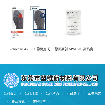
增韧
BioRich RB439 TPU雾面剂 可
德国赢创 APAO508 高粘度
用于鞋材 雾面哑光 提高耐磨
软化点范围广 可用于制作热
耐刮 加工性好
熔胶
公司首页
/
公司介绍
/
公司动态
/
产品展厅
/
证书荣誉
/
联系方式
/
在线留言
/