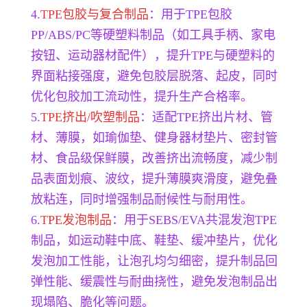
4.
TPE包胶与复合制品
：用于TPE包胶
PP/ABS/PC等硬塑料制品（如工具手柄、家电
按钮、运动器材配件），提升TPE与硬塑料的
界面粘接强度，避免包胶层脱落、起皮，同时
优化包胶加工流动性，提升生产合格率。
5.
TPE挤出/吹塑制品
：适配TPE挤出片材、管
材、薄膜，如瑜伽垫、健身器材垫片、密封管
材、食品级保鲜膜，改善挤出流畅度，减少制
品表面划痕、波纹，提升薄膜爽滑度，避免叠
放粘连，同时增强制品耐候性与耐用性。
6.
TPE发泡制品
：用于SEBS/EVA共混发泡TPE
制品，如运动鞋中底、鞋垫、缓冲垫片，优化
发泡加工性能，让泡孔均匀细密，提升制品回
弹性能、缓震性与耐曲挠性，避免发泡制品出
现塌陷、脆化等问题。