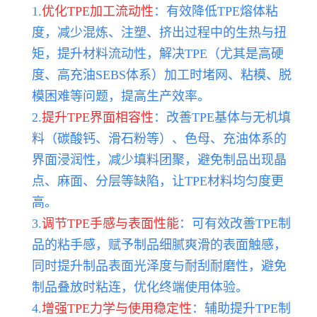
1.
优化TPE加工流动性
：有效降低TPE熔体粘
度，减少混炼、注塑、挤出过程中的生热与扭
矩，提升材料流动性，解决TPE（尤其是高硬
度、高充油SEBS体系）加工时堵网、粘模、脱
模困难等问题，提高生产效率。
2.
提升TPE界面相容性
：改善TPE基体与无机填
料（碳酸钙、滑石粉等）、色母、充油体系的
界面浸润性，减少填料团聚，避免制品出现晶
点、麻面、分层等缺陷，让TPE材料均匀度更
高。
3.
调节TPE手感与表面性能
：可有效改善TPE制
品的粘手感，赋予制品细腻爽滑的表面触感，
同时提升制品表面光泽度与耐刮耐磨性，避免
制品叠放时粘连，优化终端使用体验。
4.
增强TPE力学与使用稳定性
：辅助提升TPE制