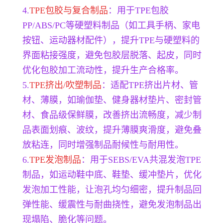
4.
TPE包胶与复合制品
：用于TPE包胶
PP/ABS/PC等硬塑料制品（如工具手柄、家电
按钮、运动器材配件），提升TPE与硬塑料的
界面粘接强度，避免包胶层脱落、起皮，同时
优化包胶加工流动性，提升生产合格率。
5.
TPE挤出/吹塑制品
：适配TPE挤出片材、管
材、薄膜，如瑜伽垫、健身器材垫片、密封管
材、食品级保鲜膜，改善挤出流畅度，减少制
品表面划痕、波纹，提升薄膜爽滑度，避免叠
放粘连，同时增强制品耐候性与耐用性。
6.
TPE发泡制品
：用于SEBS/EVA共混发泡TPE
制品，如运动鞋中底、鞋垫、缓冲垫片，优化
发泡加工性能，让泡孔均匀细密，提升制品回
弹性能、缓震性与耐曲挠性，避免发泡制品出
现塌陷、脆化等问题。