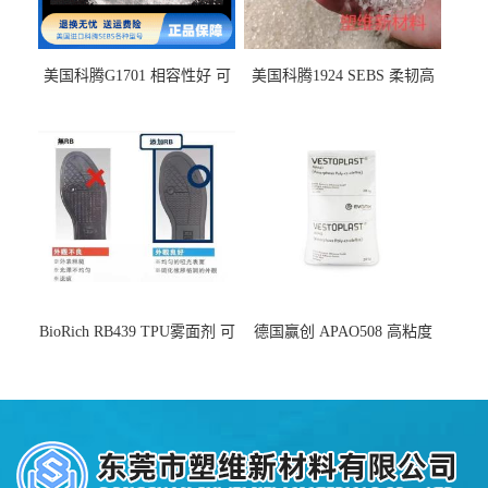
美国科腾G1701 相容性好 可
美国科腾1924 SEBS 柔韧高
用于化妆品增稠
弹 相容性好 可用于塑料改性
增韧
BioRich RB439 TPU雾面剂 可
德国赢创 APAO508 高粘度
用于鞋材 雾面哑光 提高耐磨
软化点范围广 可用于制作热
耐刮 加工性好
熔胶