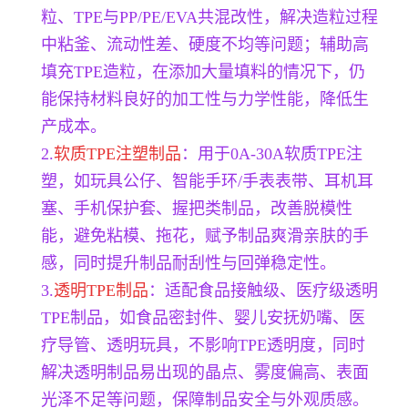
粒、TPE与PP/PE/EVA共混改性，解决造粒过程
中粘釜、流动性差、硬度不均等问题；辅助高
填充TPE造粒，在添加大量填料的情况下，仍
能保持材料良好的加工性与力学性能，降低生
产成本。
2.
软质TPE注塑制品
：用于0A-30A软质TPE注
塑，如玩具公仔、智能手环/手表表带、耳机耳
塞、手机保护套、握把类制品，改善脱模性
能，避免粘模、拖花，赋予制品爽滑亲肤的手
感，同时提升制品耐刮性与回弹稳定性。
3.
透明TPE制品
：适配食品接触级、医疗级透明
TPE制品，如食品密封件、婴儿安抚奶嘴、医
疗导管、透明玩具，不影响TPE透明度，同时
解决透明制品易出现的晶点、雾度偏高、表面
光泽不足等问题，保障制品安全与外观质感。