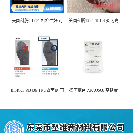
美国科腾G1701 相容性好 可
美国科腾1924 SEBS 柔韧高
用于化妆品增稠
弹 相容性好 可用于塑料改性
增韧
BioRich RB439 TPU雾面剂 可
德国赢创 APAO508 高粘度
用于鞋材 雾面哑光 提高耐磨
软化点范围广 可用于制作热
耐刮 加工性好
熔胶