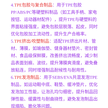
4.
TPE包胶与复合制品
：用于TPE包胶
PP/ABS/PC等硬塑料制品（如工具手柄、家电
按钮、运动器材配件），提升TPE与硬塑料的
界面粘接强度，避免包胶层脱落、起皮，同时
优化包胶加工流动性，提升生产合格率。
5.
TPE挤出/吹塑制品
：适配TPE挤出片材、管
材、薄膜，如瑜伽垫、健身器材垫片、密封管
材、食品级保鲜膜，改善挤出流畅度，减少制
品表面划痕、波纹，提升薄膜爽滑度，避免叠
放粘连，同时增强制品耐候性与耐用性。
6.
TPE发泡制品
：用于SEBS/EVA共混发泡TPE
制品，如运动鞋中底、鞋垫、缓冲垫片，优化
发泡加工性能，让泡孔均匀细密，提升制品回
弹性能、缓震性与耐曲挠性，避免发泡制品出
现塌陷、脆化等问题。