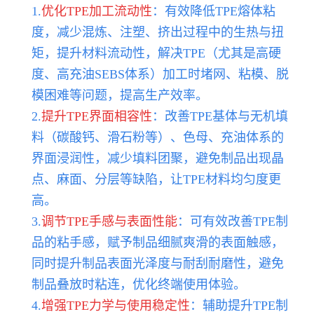
1.
优化TPE加工流动性
：有效降低TPE熔体粘
度，减少混炼、注塑、挤出过程中的生热与扭
矩，提升材料流动性，解决TPE（尤其是高硬
度、高充油SEBS体系）加工时堵网、粘模、脱
模困难等问题，提高生产效率。
2.
提升TPE界面相容性
：改善TPE基体与无机填
料（碳酸钙、滑石粉等）、色母、充油体系的
界面浸润性，减少填料团聚，避免制品出现晶
点、麻面、分层等缺陷，让TPE材料均匀度更
高。
3.
调节TPE手感与表面性能
：可有效改善TPE制
品的粘手感，赋予制品细腻爽滑的表面触感，
同时提升制品表面光泽度与耐刮耐磨性，避免
制品叠放时粘连，优化终端使用体验。
4.
增强TPE力学与使用稳定性
：辅助提升TPE制