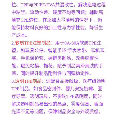
粒、TPE与PP/PE/EVA共混改性，解决造粒过程
中粘釜、流动性差、硬度不均等问题；辅助高
填充TPE造粒，在添加大量填料的情况下，仍
能保持材料良好的加工性与力学性能，降低生
产成本。
2.
软质TPE注塑制品
：用于0A-30A软质TPE注
塑，如玩具公仔、智能手环/手表表带、耳机耳
塞、手机保护套、握把类制品，改善脱模性
能，避免粘模、拖花，赋予制品爽滑亲肤的手
感，同时提升制品耐刮性与回弹稳定性。
3.
透明TPE制品
：适配食品接触级、医疗级透明
TPE制品，如食品密封件、婴儿安抚奶嘴、医
疗导管、透明玩具，不影响TPE透明度，同时
解决透明制品易出现的晶点、雾度偏高、表面
光泽不足等问题，保障制品安全与外观质感。