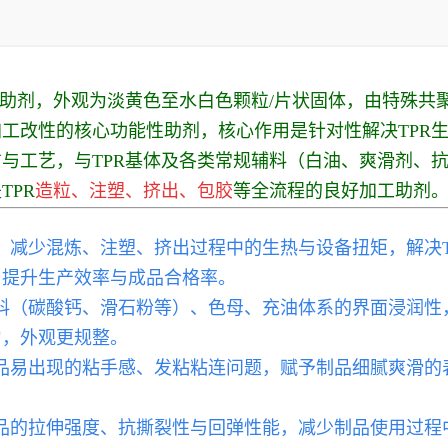
工助剂，外观为淡黄色至水白色颗粒/片状固体，由特殊共
PR加工改性的核心功能性助剂，核心作用是针对性解决TP
与工艺，与TPR基体及各类常规辅料（白油、爽滑剂、
TPR
造粒、注塑、挤出、包胶
等全流程的良好加工助剂
度，减少混炼、注塑、挤出过程中的生热与设备扭矩，解决
，提升生产效率与成品合格率。
填料（碳酸钙、滑石粉等）、色母、充油体系的界面浸润性
匀，外观更规整。
制品易出现的粘手感、发粘粘连问题，赋予制品细腻爽滑
。
品的拉
伸强度、抗撕裂性与回弹性能，减少制品使用过程