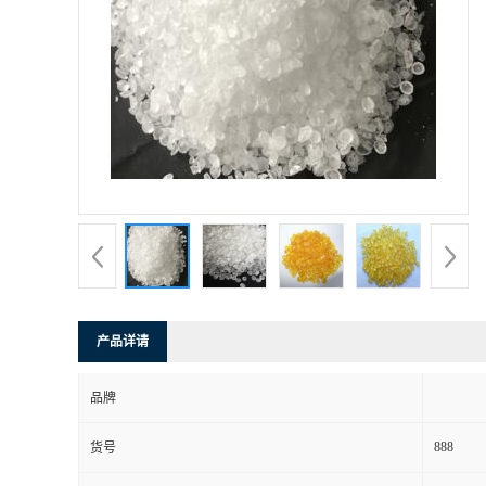
产品详请
品牌
888
货号