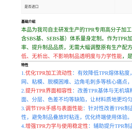
是否进口
基础介绍
本品为我司自主研发生产的TPR专用高分子加
含SBS基、SEBS基）体系量身定制。作为T
率、提升制品品质，无需大幅调整原有生产配方
低、无析出、不影响制品透明度与力学性能
，是
特性
1.
优化TPR加工流动性
：有效降低TPR熔体粘
网、粘模、脱模困难、边角毛刺多等核心痛点
2.
提升TPR界面相容性
：改善TPR基体与无机
面、分层、色差不均等缺陷，让材料质地更均
3.
调节TPR手感与表面性能
：针对性改善TPR
性，避免制品叠放时粘连，优化终端使用体验
4.
增强TPR力学与使用稳定性
：辅助提升TPR制