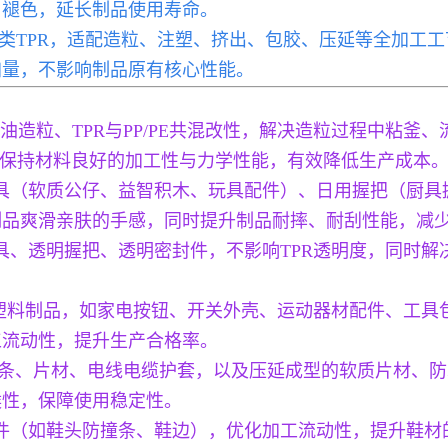
、褪色，延长制品使用寿命。
基各类TPR，适配造粒、注塑、挤出、包胶、压延等全加工工
加量，不影响制品原有核心性能。
TPR充油造粒、TPR与PP/PE共混改性，解决造粒过程中
能保持材料良好的加工性与力学性能，有效降低生产成本
玩具（软质公仔、益智积木、玩具配件）、日用握把（厨
制品爽滑亲肤的手感，同时提升制品耐摔、耐刮性能，减
具、透明握把、透明密封件，不影响TPR透明度，同时解
。
PC等硬塑料制品，如家电按钮、开关外壳、运动器材配件、工
工流动性，提升生产合格率。
封条、片材、电线电缆护套，以及压延成型的软质片材、
候性，保障使用稳定性。
配件（如鞋头防撞条、鞋边），优化加工流动性，提升鞋