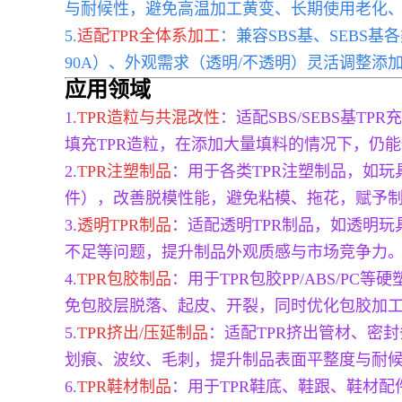
与耐候性，避免高温加工黄变、长期使用老化
5.
适配TPR全体系加工
：兼容SBS基、SEBS
90A）、外观需求（透明/不透明）灵活调整添
应用领域
1.
TPR造粒与共混改性
：适配SBS/SEBS基
填充TPR造粒，在添加大量填料的情况下，仍
2.
TPR注塑制品
：用于各类TPR注塑制品，如
件），改善脱模性能，避免粘模、拖花，赋予
3.
透明TPR制品
：适配透明TPR制品，如透明玩
不足等问题，提升制品外观质感与市场竞争力
4.
TPR包胶制品
：用于TPR包胶PP/ABS/
免包胶层脱落、起皮、开裂，同时优化包胶加
5.
TPR挤出/压延制品
：适配TPR挤出管材、密
划痕、波纹、毛刺，提升制品表面平整度与耐
6.
TPR鞋材制品
：用于TPR鞋底、鞋跟、鞋材