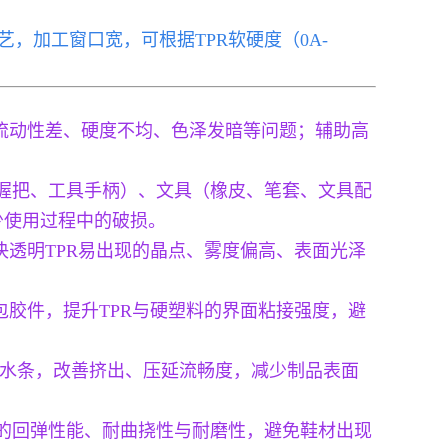
艺，加工窗口宽，可根据TPR软硬度（0A-
粘釜、流动性差、硬度不均、色泽发暗等问题；辅助高
。
具握把、工具手柄）、文具（橡皮、笔套、文具配
少使用过程中的破损。
决透明TPR易出现的晶点、雾度偏高、表面光泽
具包胶件，提升TPR与硬塑料的界面粘接强度，避
防水条，改善挤出、压延流畅度，减少制品表面
材的回弹性能、耐曲挠性与耐磨性，避免鞋材出现