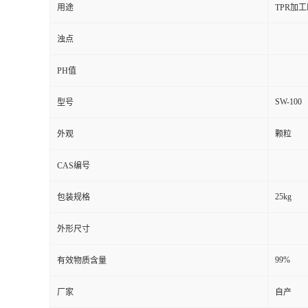
用途
TPR加
浊点
PH值
SW-100
型号
外观
颗粒
CAS编号
25kg
包装规格
外形尺寸
99%
有效物质含量
厂家
自产