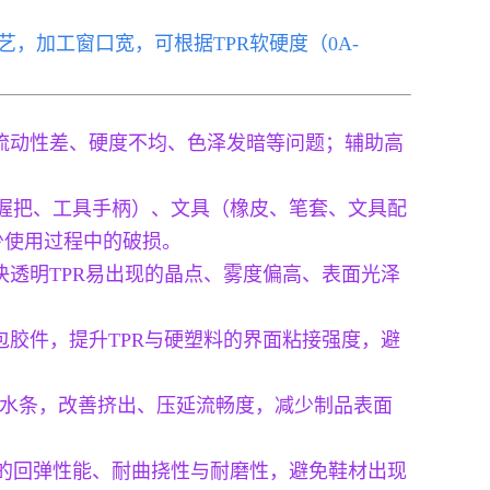
艺，加工窗口宽，可根据TPR软硬度（0A-
粘釜、流动性差、硬度不均、色泽发暗等问题；辅助高
。
具握把、工具手柄）、文具（橡皮、笔套、文具配
少使用过程中的破损。
决透明TPR易出现的晶点、雾度偏高、表面光泽
具包胶件，提升TPR与硬塑料的界面粘接强度，避
防水条，改善挤出、压延流畅度，减少制品表面
材的回弹性能、耐曲挠性与耐磨性，避免鞋材出现