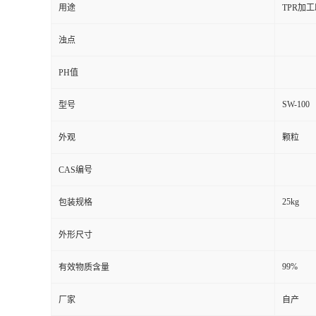
用途
TPR加
浊点
PH值
SW-100
型号
外观
颗粒
CAS编号
25kg
包装规格
外形尺寸
99%
有效物质含量
厂家
自产