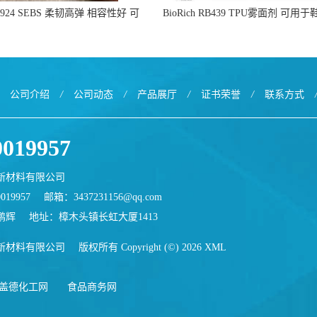
24 SEBS 柔韧高弹 相容性好 可
BioRich RB439 TPU雾面剂 可用
用于塑料改性增韧
面哑光 提高耐磨耐刮 加工性
公司介绍
/
公司动态
/
产品展厅
/
证书荣誉
/
联系方式
0019957
新材料有限公司
019957
邮箱：
3437231156@qq.com
鹏辉
地址：樟木头镇长虹大厦1413
新材料有限公司
版权所有 Copyright (©) 2026
XML
盖德化工网
食品商务网