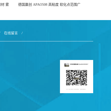
于鞋材 雾
德国赢创 APAO508 高粘度 软化点范围广
好
可用于制作热熔胶
/
在线留言
/