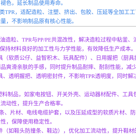
、褪色，延长制品使用寿命。
基各类TPR，适配造粒、注塑、挤出、包胶、压延等全加工工
加量，不影响制品原有核心性能。
TPR充油造粒、TPR与PP/PE共混改性，解决造粒过程中
能保持材料良好的加工性与力学性能，有效降低生产成本
玩具（软质公仔、益智积木、玩具配件）、日用握把（厨
制品爽滑亲肤的手感，同时提升制品耐摔、耐刮性能，减
具、透明握把、透明密封件，不影响TPR透明度，同时解
。
PC等硬塑料制品，如家电按钮、开关外壳、运动器材配件、工
工流动性，提升生产合格率。
封条、片材、电线电缆护套，以及压延成型的软质片材、
候性，保障使用稳定性。
配件（如鞋头防撞条、鞋边），优化加工流动性，提升鞋