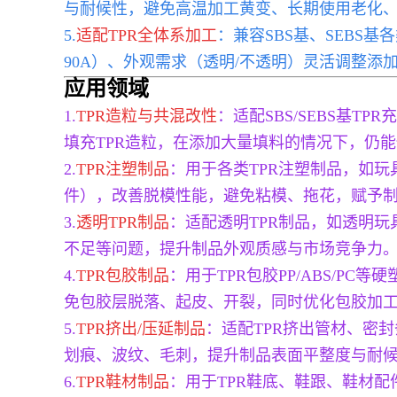
与耐候性，避免高温加工黄变、长期使用老化
5.
适配TPR全体系加工
：兼容SBS基、SEBS
90A）、外观需求（透明/不透明）灵活调整添
应用领域
1.
TPR造粒与共混改性
：适配SBS/SEBS基
填充TPR造粒，在添加大量填料的情况下，仍
2.
TPR注塑制品
：用于各类TPR注塑制品，如
件），改善脱模性能，避免粘模、拖花，赋予
3.
透明TPR制品
：适配透明TPR制品，如透明玩
不足等问题，提升制品外观质感与市场竞争力
4.
TPR包胶制品
：用于TPR包胶PP/ABS/
免包胶层脱落、起皮、开裂，同时优化包胶加
5.
TPR挤出/压延制品
：适配TPR挤出管材、密
划痕、波纹、毛刺，提升制品表面平整度与耐
6.
TPR鞋材制品
：用于TPR鞋底、鞋跟、鞋材