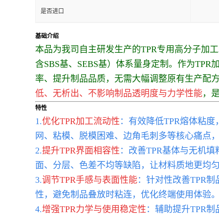
是否进口
基础介绍
本品为我司自主研发生产的TPR专用高分子加
含SBS基、SEBS基）体系量身定制。作为T
率、提升制品品质，无需大幅调整原有生产配方
低、无析出、不影响制品透明度与力学性能
，是
特性
1.
优化TPR加工流动性
：有效降低TPR熔体粘
网、粘模、脱模困难、边角毛刺多等核心痛点
2.
提升TPR界面相容性
：改善TPR基体与无机
面、分层、色差不均等缺陷，让材料质地更均
3.
调节TPR手感与表面性能
：针对性改善TPR
性，避免制品叠放时粘连，优化终端使用体验
4.
增强TPR力学与使用稳定性
：辅助提升TPR制