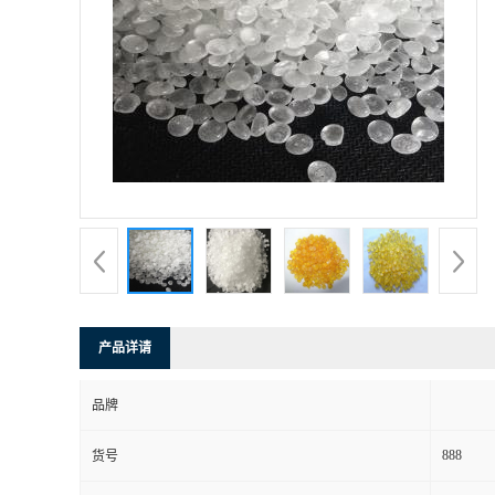
产品详请
品牌
888
货号