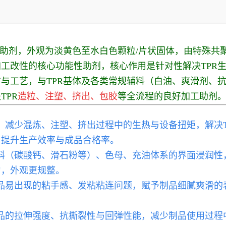
工助剂，外观为淡黄色至水白色颗粒/片状固体，由特殊共
PR加工改性的核心功能性助剂，核心作用是针对性解决TP
与工艺，与TPR基体及各类常规辅料（白油、爽滑剂、
TPR
造粒、注塑、挤出、包胶
等全流程的良好加工助剂
度，减少混炼、注塑、挤出过程中的生热与设备扭矩，解决
，提升生产效率与成品合格率。
填料（碳酸钙、滑石粉等）、色母、充油体系的界面浸润性
匀，外观更规整。
制品易出现的粘手感、发粘粘连问题，赋予制品细腻爽滑
。
品的拉
伸强度、抗撕裂性与回弹性能，减少制品使用过程