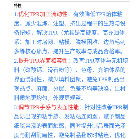
特性
1.
优化TPR加工流动性
：有效降低TPR熔体粘
度，减少混炼、注塑、挤出过程中的生热与设
备扭矩，解决TPR（尤其是高硬度、高充油体
系）加工时堵网、粘模、脱模困难、边角毛刺
多等核心痛点，提升生产效率与成品合格率。
2.
提升TPR界面相容性
：改善TPR基体与无机填
料（碳酸钙、滑石粉等）、色母、充油体系的
界面浸润性，减少填料团聚，避免TPR制品出
现晶点、麻面、分层、色差不均等缺陷，让材
料质地更均匀，外观更规整。
3.
调节TPR手感与表面性能
：针对性改善TPR制
品易出现的粘手感、发粘粘连问题，赋予制品
细腻爽滑的表面触感，同时提升制品表面光泽
度与耐刮耐磨性，避免制品叠放时粘连，优化