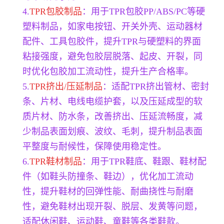
4.
TPR包胶制品
：用于TPR包胶PP/ABS/PC等硬
塑料制品，如家电按钮、开关外壳、运动器材
配件、工具包胶件，提升TPR与硬塑料的界面
粘接强度，避免包胶层脱落、起皮、开裂，同
时优化包胶加工流动性，提升生产合格率。
5.
TPR挤出/压延制品
：适配TPR挤出管材、密封
条、片材、电线电缆护套，以及压延成型的软
质片材、防水条，改善挤出、压延流畅度，减
少制品表面划痕、波纹、毛刺，提升制品表面
平整度与耐候性，保障使用稳定性。
6.
TPR鞋材制品
：用于TPR鞋底、鞋跟、鞋材配
件（如鞋头防撞条、鞋边），优化加工流动
性，提升鞋材的回弹性能、耐曲挠性与耐磨
性，避免鞋材出现开裂、脱层、发黄等问题，
适配休闲鞋、运动鞋、童鞋等各类鞋款。