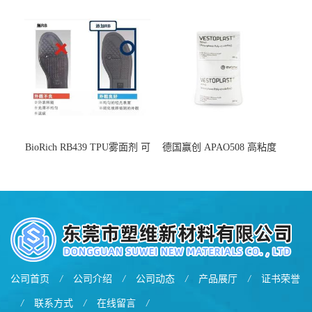
用于化妆品增稠
弹 相容性好 可用于塑料改性
增韧
BioRich RB439 TPU雾面剂 可
德国赢创 APAO508 高粘度
用于鞋材 雾面哑光 提高耐磨
软化点范围广 可用于制作热
耐刮 加工性好
熔胶
公司首页
/
公司介绍
/
公司动态
/
产品展厅
/
证书荣誉
/
联系方式
/
在线留言
/