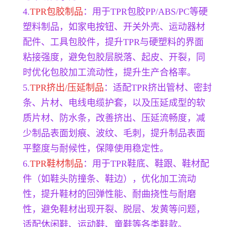
4.
TPR包胶制品
：用于TPR包胶PP/ABS/PC等硬
塑料制品，如家电按钮、开关外壳、运动器材
配件、工具包胶件，提升TPR与硬塑料的界面
粘接强度，避免包胶层脱落、起皮、开裂，同
时优化包胶加工流动性，提升生产合格率。
5.
TPR挤出/压延制品
：适配TPR挤出管材、密封
条、片材、电线电缆护套，以及压延成型的软
质片材、防水条，改善挤出、压延流畅度，减
少制品表面划痕、波纹、毛刺，提升制品表面
平整度与耐候性，保障使用稳定性。
6.
TPR鞋材制品
：用于TPR鞋底、鞋跟、鞋材配
件（如鞋头防撞条、鞋边），优化加工流动
性，提升鞋材的回弹性能、耐曲挠性与耐磨
性，避免鞋材出现开裂、脱层、发黄等问题，
适配休闲鞋、运动鞋、童鞋等各类鞋款。