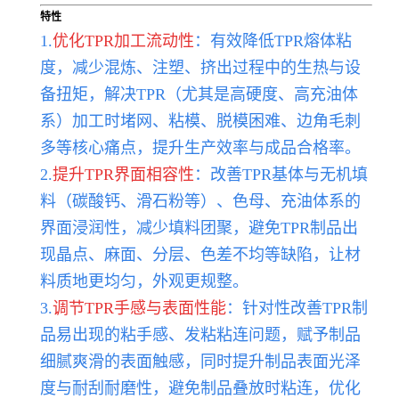
特性
1.
优化TPR加工流动性
：有效降低TPR熔体粘
度，减少混炼、注塑、挤出过程中的生热与设
备扭矩，解决TPR（尤其是高硬度、高充油体
系）加工时堵网、粘模、脱模困难、边角毛刺
多等核心痛点，提升生产效率与成品合格率。
2.
提升TPR界面相容性
：改善TPR基体与无机填
料（碳酸钙、滑石粉等）、色母、充油体系的
界面浸润性，减少填料团聚，避免TPR制品出
现晶点、麻面、分层、色差不均等缺陷，让材
料质地更均匀，外观更规整。
3.
调节TPR手感与表面性能
：针对性改善TPR制
品易出现的粘手感、发粘粘连问题，赋予制品
细腻爽滑的表面触感，同时提升制品表面光泽
度与耐刮耐磨性，避免制品叠放时粘连，优化