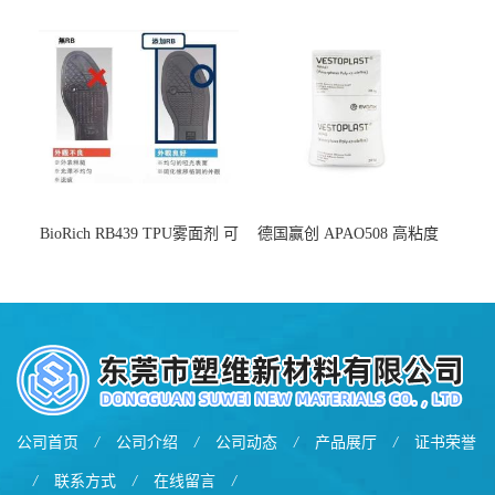
用于化妆品增稠
弹 相容性好 可用于塑料改性
增韧
BioRich RB439 TPU雾面剂 可
德国赢创 APAO508 高粘度
用于鞋材 雾面哑光 提高耐磨
软化点范围广 可用于制作热
耐刮 加工性好
熔胶
公司首页
/
公司介绍
/
公司动态
/
产品展厅
/
证书荣誉
/
联系方式
/
在线留言
/