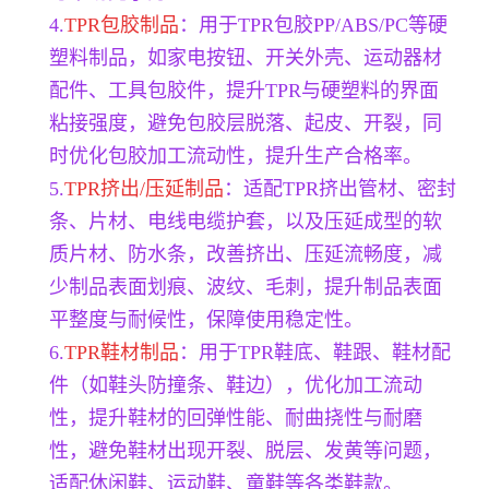
4.
TPR包胶制品
：用于TPR包胶PP/ABS/PC等硬
塑料制品，如家电按钮、开关外壳、运动器材
配件、工具包胶件，提升TPR与硬塑料的界面
粘接强度，避免包胶层脱落、起皮、开裂，同
时优化包胶加工流动性，提升生产合格率。
5.
TPR挤出/压延制品
：适配TPR挤出管材、密封
条、片材、电线电缆护套，以及压延成型的软
质片材、防水条，改善挤出、压延流畅度，减
少制品表面划痕、波纹、毛刺，提升制品表面
平整度与耐候性，保障使用稳定性。
6.
TPR鞋材制品
：用于TPR鞋底、鞋跟、鞋材配
件（如鞋头防撞条、鞋边），优化加工流动
性，提升鞋材的回弹性能、耐曲挠性与耐磨
性，避免鞋材出现开裂、脱层、发黄等问题，
适配休闲鞋、运动鞋、童鞋等各类鞋款。