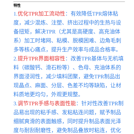
特性
1.
优化TPR加工流动性
：有效降低TPR熔体粘
度，减少混炼、注塑、挤出过程中的生热与设
备扭矩，解决TPR（尤其是高硬度、高充油体
系）加工时堵网、粘模、脱模困难、边角毛刺
多等核心痛点，提升生产效率与成品合格率。
2.
提升TPR界面相容性
：改善TPR基体与无机填
料（碳酸钙、滑石粉等）、色母、充油体系的
界面浸润性，减少填料团聚，避免TPR制品出
现晶点、麻面、分层、色差不均等缺陷，让材
料质地更均匀，外观更规整。
3.
调节TPR手感与表面性能
：针对性改善TPR制
品易出现的粘手感、发粘粘连问题，赋予制品
细腻爽滑的表面触感，同时提升制品表面光泽
度与耐刮耐磨性，避免制品叠放时粘连，优化