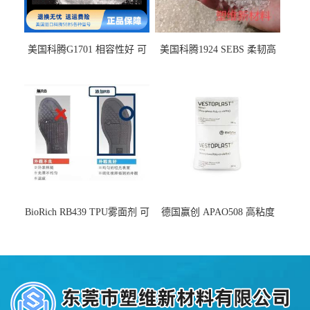
美国科腾G1701 相容性好 可
美国科腾1924 SEBS 柔韧高
用于化妆品增稠
弹 相容性好 可用于塑料改性
增韧
BioRich RB439 TPU雾面剂 可
德国赢创 APAO508 高粘度
用于鞋材 雾面哑光 提高耐磨
软化点范围广 可用于制作热
耐刮 加工性好
熔胶