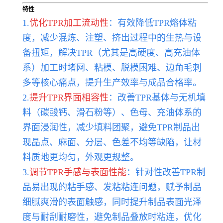
特性
1.
优化TPR加工流动性
：有效降低TPR熔体粘
度，减少混炼、注塑、挤出过程中的生热与设
备扭矩，解决TPR（尤其是高硬度、高充油体
系）加工时堵网、粘模、脱模困难、边角毛刺
多等核心痛点，提升生产效率与成品合格率。
2.
提升TPR界面相容性
：改善TPR基体与无机填
料（碳酸钙、滑石粉等）、色母、充油体系的
界面浸润性，减少填料团聚，避免TPR制品出
现晶点、麻面、分层、色差不均等缺陷，让材
料质地更均匀，外观更规整。
3.
调节TPR手感与表面性能
：针对性改善TPR制
品易出现的粘手感、发粘粘连问题，赋予制品
细腻爽滑的表面触感，同时提升制品表面光泽
度与耐刮耐磨性，避免制品叠放时粘连，优化