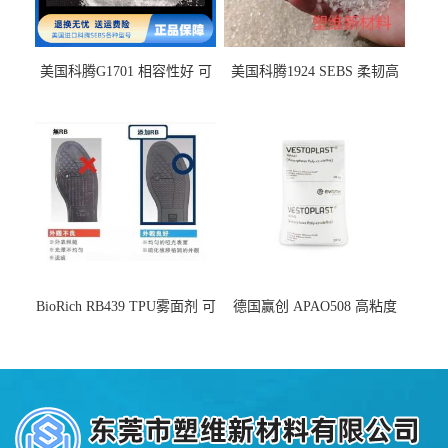
美国科腾G1701 相容性好 可
美国科腾1924 SEBS 柔韧高
用于化妆品增稠
弹 相容性好 可用于塑料改性
增韧
BioRich RB439 TPU雾面剂 可
德国赢创 APAO508 高粘度
用于鞋材 雾面哑光 提高耐磨
软化点范围广 可用于制作热
耐刮 加工性好
熔胶