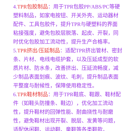
4.
TPR包胶制品
：用于TPR包胶PP/ABS/PC等硬
塑料制品，如家电按钮、开关外壳、运动器材
配件、工具包胶件，提升TPR与硬塑料的界面
粘接强度，避免包胶层脱落、起皮、开裂，同
时优化包胶加工流动性，提升生产合格率。
5.
TPR挤出/压延制品
：适配TPR挤出管材、密封
条、片材、电线电缆护套，以及压延成型的软
质片材、防水条，改善挤出、压延流畅度，减
少制品表面划痕、波纹、毛刺，提升制品表面
平整度与耐候性，保障使用稳定性。
6.
TPR鞋材制品
：用于TPR鞋底、鞋跟、鞋材配
件（如鞋头防撞条、鞋边），优化加工流动
性，提升鞋材的回弹性能、耐曲挠性与耐磨
性，避免鞋材出现开裂、脱层、发黄等问题，
适配休闲鞋、运动鞋、童鞋等各类鞋款。