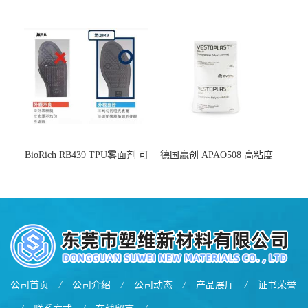
用于化妆品增稠
弹 相容性好 可用于塑料改性
增韧
BioRich RB439 TPU雾面剂 可
德国赢创 APAO508 高粘度
用于鞋材 雾面哑光 提高耐磨
软化点范围广 可用于制作热
耐刮 加工性好
熔胶
公司首页
/
公司介绍
/
公司动态
/
产品展厅
/
证书荣誉