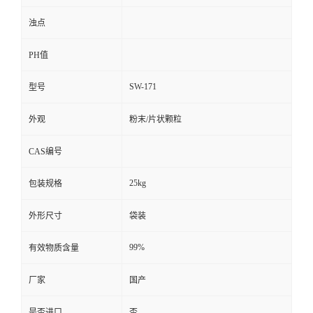
浊点
PH值
SW-171
型号
外观
粉末/片状颗粒
CAS编号
25kg
包装规格
外形尺寸
袋装
99%
有效物质含量
厂家
国产
是否进口
否