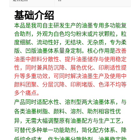
基础介绍
本品是我司自主研发生产的油墨专用多功能复
合助剂，外观为白色均匀粉末或片状颗粒，粒
度细腻、流动性好，无结块、无杂质，专为柔
版、凹版油墨体系量身定制。核心作用是
改善
油墨中颜料分散性、提升油墨储存与使用稳定
性，同时兼具防沉降、展色优化、印刷适性提
升等多重功效，可同时解决油墨生产及使用中
颜料团聚、分层沉降、印刷堵版、色泽不均等
多个痛点。
产品同时适配水性、溶剂型两大油墨体系，与
各类油墨树脂、颜料、溶剂、助剂相容性优
异，无需大幅调整原有油墨配方与生产工艺，
可替代多种单一功能助剂，简化配方体系、降
低综合成本。作为油墨分散助剂、油墨稳定助