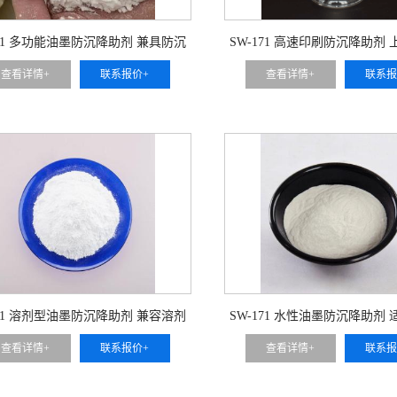
171 多功能油墨防沉降助剂 兼具防沉
SW-171 高速印刷防沉降助剂
分散 稳粘度三重功效 适配全品类印
易沉降堵网 保障印刷连续稳定 
查看详情+
联系报价+
查看详情+
联系报
墨 可用于 柔版凹版全体系油墨改性
速机用柔版凹版油墨
171 溶剂型油墨防沉降助剂 兼容溶剂
SW-171 水性油墨防沉降助剂
体系 抑制颜料分层沉降 可用于 传
墨胶体体系 防沉降同时不破乳 
查看详情+
联系报价+
查看详情+
联系报
统溶剂印刷油墨
保水性柔版凹版油墨