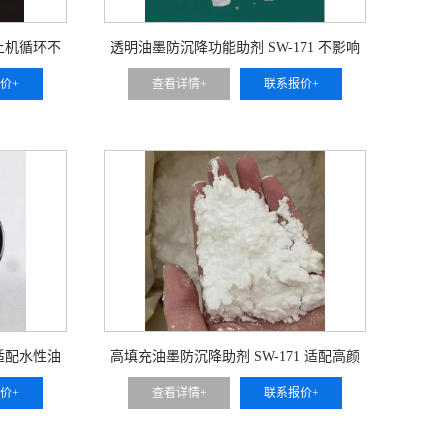
 上机循环不
透明油墨防沉降功能助剂 SW-171 不影响
可用于 高
油墨通透清晰度 同时稳固悬浮状态 可用于
价+
查看详情+
联系报价+
透明调色色浆油墨
 适配水性油
高填充油墨防沉降助剂 SW-171 适配高颜
可用于 环
料高填料油墨配方 稳定体系不塌陷 可用于
价+
查看详情+
联系报价+
高遮盖浓色油墨