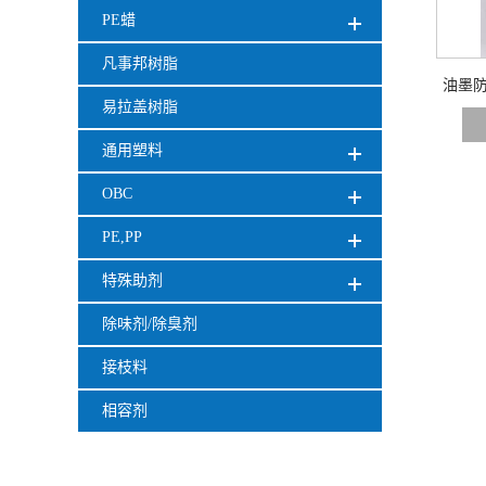
PE蜡
凡事邦树脂
油墨防
易拉盖树脂
浮支撑
通用塑料
OBC
PE,PP
特殊助剂
除味剂/除臭剂
接枝料
相容剂