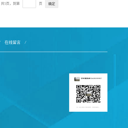
共5页，到第
页
/
在线留言
/