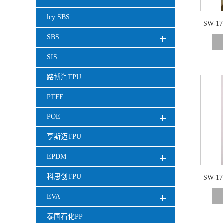
lcy SBS
SW-
SBS
降 助
刷油
SIS
路博润TPU
PTFE
POE
亨斯迈TPU
EPDM
科思创TPU
SW-
基树脂
EVA
泰国石化PP