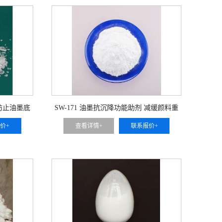
 防止油墨底
SW-171 油墨抗沉降功能助剂 减缓颜料重
可用于 间
力沉降速度 底部无硬沉淀 可用于 大包装
价+
查看详情+
联系报价+
工业印刷油墨