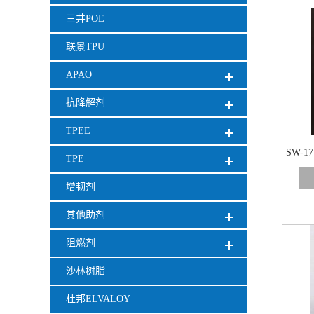
三井POE
联景TPU
APAO
抗降解剂
TPEE
SW-
TPE
仍维持
增韧剂
其他助剂
阻燃剂
沙林树脂
杜邦ELVALOY