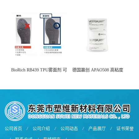
用于化妆品增稠
弹 相容性好 可用于塑料改性
增韧
BioRich RB439 TPU雾面剂 可
德国赢创 APAO508 高粘度
用于鞋材 雾面哑光 提高耐磨
软化点范围广 可用于制作热
耐刮 加工性好
熔胶
公司首页
/
公司介绍
/
公司动态
/
产品展厅
/
证书荣誉