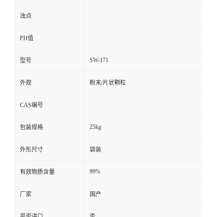
浊点
PH值
SW-171
型号
外观
粉末/片状颗粒
CAS编号
25kg
包装规格
外形尺寸
袋装
99%
有效物质含量
厂家
国产
是否进口
否