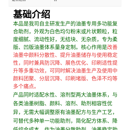
基础介绍
本品是我司自主研发生产的油墨专用多功能复
合助剂，外观为白色均匀粉末或片状颗粒，粒
度细腻、流动性好，无结块、无杂质，专为柔
版、凹版油墨体系量身定制。核心作用是
改善
油墨中颜料分散性、提升油墨储存与使用稳定
性，同时兼具防沉降、展色优化、印刷适性提
升等多重功效，可同时解决油墨生产及使用中
颜料团聚、分层沉降、印刷堵版、色泽不均等
多个痛点。
产品同时适配水性、溶剂型两大油墨体系，与
各类油墨树脂、颜料、溶剂、助剂相容性优
异，无需大幅调整原有油墨配方与生产工艺，
可替代多种单一功能助剂，简化配方体系、降
低综合成本。作为油墨分散助剂、油墨稳定助