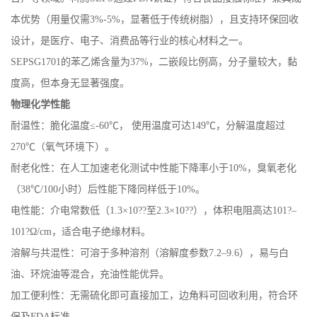
本优势（用量仅需
3%-5%
，显著低于传统树脂），且支持环保回收
设计，是医疗、电子、消费品等行业的核心材料之一。
SEPSG1701
的苯乙烯含量为
37%
，二嵌段比例高，分子量较大，黏
度高，但本身无显著强度。
物理化学性能
耐温性
：脆化温度
≤-60℃
， 使用温度可达
149℃
，分解温度超过
270℃
（氧气环境下）。
耐老化性
：在人工加速老化测试中性能下降率小于
10%
，臭氧老化
（
38℃/100
小时）后性能下降同样低于
10%
。
电性能
：介电常数低（
1.3×10??
至
2.3×10??
），体积电阻高达
101?–
101?Ω/cm
，适合电子绝缘材料。
溶解与共混性
：可溶于多种溶剂（溶解度参数
7.2–9.6
），易与白
油、环烷油等混合，充油性能优异。
加工便利性
：无需硫化即可直接加工，边角料可回收利用，符合环
保及
FDA
标准。