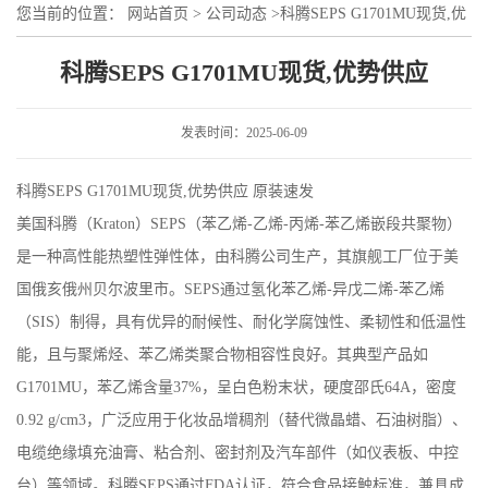
您当前的位置：
网站首页
>
公司动态
>
科腾SEPS G1701MU现货,优
势供应
科腾SEPS G1701MU现货,优势供应
发表时间：2025-06-09
科腾SEPS G1701MU现货,优势供应 原装速发
美国科腾（
Kraton
）
SEPS
（苯乙烯
-
乙烯
-
丙烯
-
苯乙烯嵌段共聚物）
是一种高性能热塑性弹性体，由科腾公司生产，其旗舰工厂位于美
国俄亥俄州贝尔波里市。
SEPS
通过氢化苯乙烯
-
异戊二烯
-
苯乙烯
（
SIS
）制得，具有优异的耐候性、耐化学腐蚀性、柔韧性和低温性
能，且与聚烯烃、苯乙烯类聚合物相容性良好。其典型产品如
G1701MU
，苯乙烯含量
37%
，呈白色粉末状，硬度邵氏
64A
，密度
0.92 g/cm3
，广泛应用于化妆品增稠剂（替代微晶蜡、石油树脂）、
电缆绝缘填充油膏、粘合剂、密封剂及汽车部件（如仪表板、中控
台）等领域。科腾
SEPS
通过
FDA
认证，符合食品接触标准，兼具成