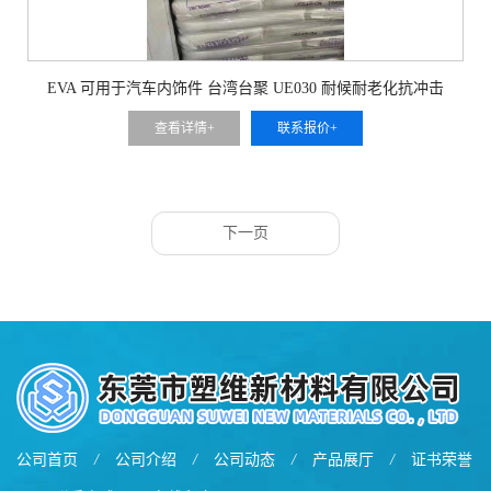
EVA 可用于汽车内饰件 台湾台聚 UE030 耐候耐老化抗冲击
查看详情+
联系报价+
下一页
公司首页
/
公司介绍
/
公司动态
/
产品展厅
/
证书荣誉