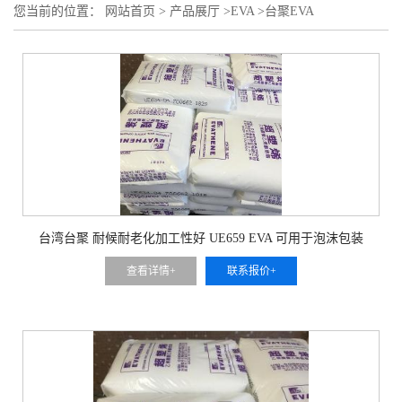
您当前的位置：
网站首页
>
产品展厅
>
EVA
>
台聚EVA
台湾台聚 耐候耐老化加工性好 UE659 EVA 可用于泡沫包装
查看详情+
联系报价+