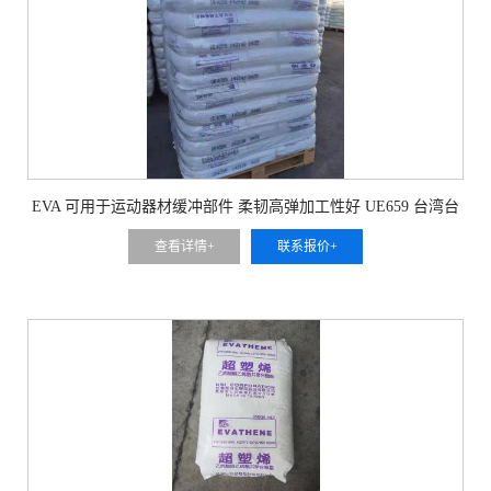
EVA 可用于运动器材缓冲部件 柔韧高弹加工性好 UE659 台湾台
聚
查看详情+
联系报价+