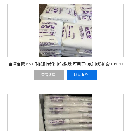
台湾台聚 EVA 耐候耐老化电气绝缘 可用于电线电缆护套 UE030
查看详情+
联系报价+