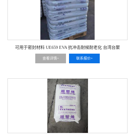
可用于密封材料 UE659 EVA 抗冲击耐候耐老化 台湾台聚
查看详情+
联系报价+