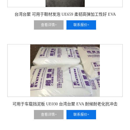
台湾台聚 可用于鞋材发泡 UE659 柔韧高弹加工性好 EVA
查看详情+
联系报价+
可用于车载挡泥板 UE030 台湾台聚 EVA 耐候耐老化抗冲击
查看详情+
联系报价+