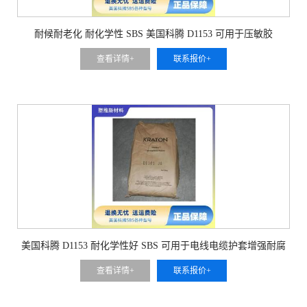
耐候耐老化 耐化学性 SBS 美国科腾 D1153 可用于压敏胶
查看详情+
联系报价+
美国科腾 D1153 耐化学性好 SBS 可用于电线电缆护套增强耐腐
蚀性
查看详情+
联系报价+