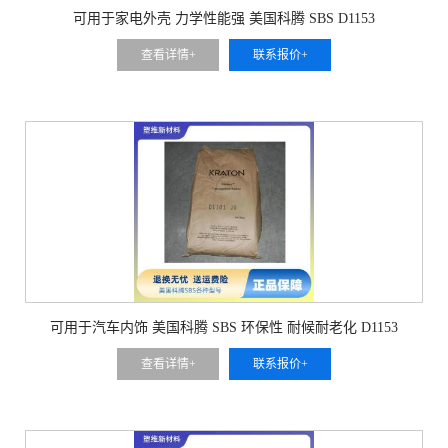
可用于家电外壳 力学性能强 美国科腾 SBS D1153
查看详情+
联系报价+
可用于汽车内饰 美国科腾 SBS 环保性 耐候耐老化 D1153
查看详情+
联系报价+