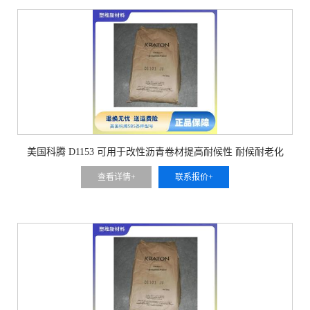
美国科腾 D1153 可用于改性沥青卷材提高耐候性 耐候耐老化
SBS
查看详情+
联系报价+