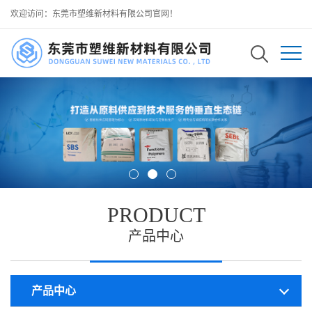
欢迎访问：东莞市塑维新材料有限公司官网！
PRODUCT
产品中心
产品中心