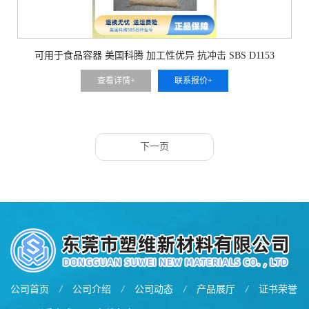
可用于食品容器 美国科腾 加工性优异 抗冲击 SBS D1153
查看详情+
联系报价+
下一页
公司首页
/
公司介绍
/
公司动态
/
产品展厅
/
证书荣誉